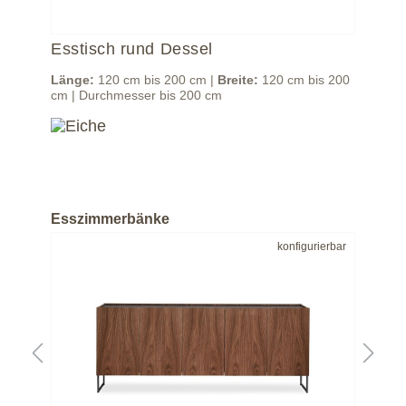
Esstisch rund Dessel
Es
Länge:
120 cm bis 200 cm |
Breite:
120 cm bis 200
Län
nen
cm | Durchmesser bis 200 cm
160
qua
Esszimmerbänke
bar
konfigurierbar