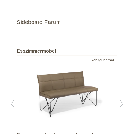
Sideboard Farum
Si
Esszimmermöbel
bar
konfigurierbar