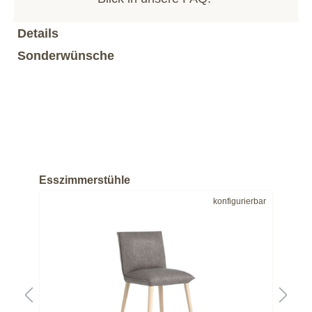
Details
Sonderwünsche
Esszimmerstühle
bar
konfigurierbar