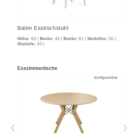
Balen Esstischstuhl
Ba
 |
Höhe:
83 |
Breite:
49 |
Breite:
61 |
Sitzhöhe:
50 |
Höh
Sitztiefe:
43 |
Sitz
Esszimmertische
bar
konfigurierbar