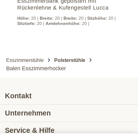
Esszimmerbank gepolstert mit
Es
Rückenlehne & Kufengestell Lucca
Höh
Sitz
Höhe:
20 |
Breite:
20 |
Breite:
20 |
Sitzhöhe:
20 |
Sitztiefe:
20 |
Armlehnenhöhe:
20 |
Esszimmerstühle
Polsterstühle
Balen Esszimmerhocker
Kontakt
Unternehmen
Service & Hilfe