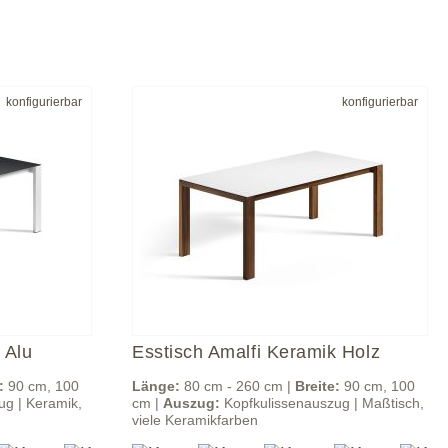
konfigurierbar
konfigurierbar
 Alu
Esstisch Amalfi Keramik Holz
:
90 cm, 100
Länge:
80 cm - 260 cm |
Breite:
90 cm, 100
ug | Keramik,
cm |
Auszug:
Kopfkulissenauszug | Maßtisch,
viele Keramikfarben