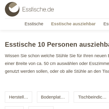
Esstische
Esstische ausziehbar
Es
Esstische 10 Personen ausziehb
Wissen Sie schon welche Stühle Sie für Ihren neuen E
einer Breite von ca. 50 cm auswählen oder Esszimmer
genutzt werden sollen, oder ob alle Stühle an den Tis
Hersteller
Bodenplatte
Tischbeindicke