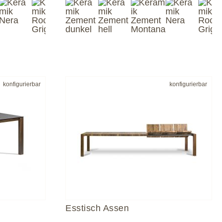
konfigurierbar
konfigurierbar
Esstisch Assen