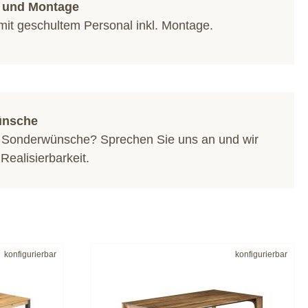
g und Montage
mit geschultem Personal inkl. Montage.
ünsche
 Sonderwünsche? Sprechen Sie uns an und wir
 Realisierbarkeit.
konfigurierbar
konfigurierbar