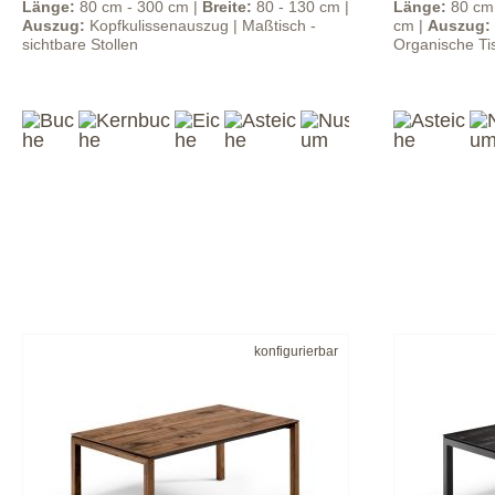
Länge:
80 cm - 300 cm |
Breite:
80 - 130 cm |
Länge:
80 cm 
Auszug:
Kopfkulissenauszug | Maßtisch -
cm |
Auszug:
sichtbare Stollen
Organische Ti
konfigurierbar