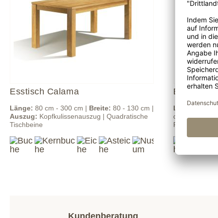
Esstisch Calama
Esstisch 
Länge:
80 cm - 300 cm |
Breite:
80 - 130 cm |
Länge:
80 cm 
Auszug:
Kopfkulissenauszug | Quadratische
cm |
Auszug:
Tischbeine
Rechteckige T
Kundenberatung