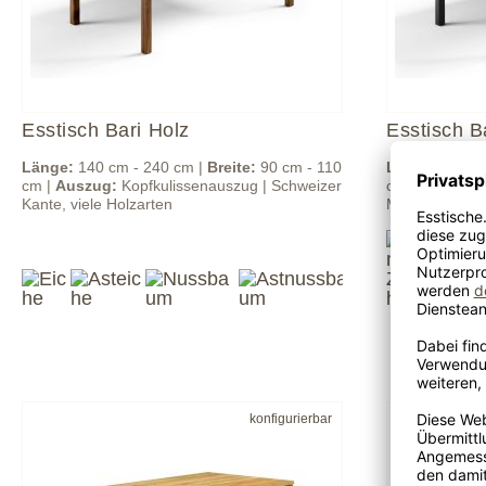
Esstisch Bari Holz
Esstisch B
Länge:
140 cm - 240 cm |
Breite:
90 cm - 110
Länge:
140 cm
cm |
Auszug:
Kopfkulissenauszug | Schweizer
cm |
Auszug:
Kante, viele Holzarten
Metallbeine i
konfigurierbar