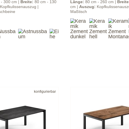
- 300 cm |
Breite:
80 cm - 130
Länge:
80 cm - 260 cm |
Breite
Kopfkulissenauszug |
cm |
Auszug:
Kopfkulissenausz
schbeine
Maßtisch
konfigurierbar