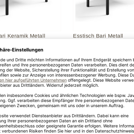
ari Keramik Metall
Esstisch Bari Metall
 - 240 cm |
Breite:
90 cm - 110
Länge:
140 cm - 240 cm |
Breit
Kopfkulissenauszug |
cm |
Auszug:
Kopfkulissenausz
n RAL Farben oder Edelstahl
Metallbeine in RAL Farben oder 
konfigurierbar