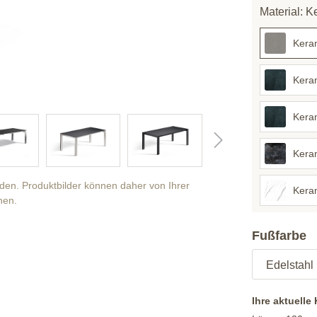
Material: K
Kera
Kera
Kera
Kera
anden. Produktbilder können daher von Ihrer
Kera
hen.
Fußfarbe
Ihre aktuelle