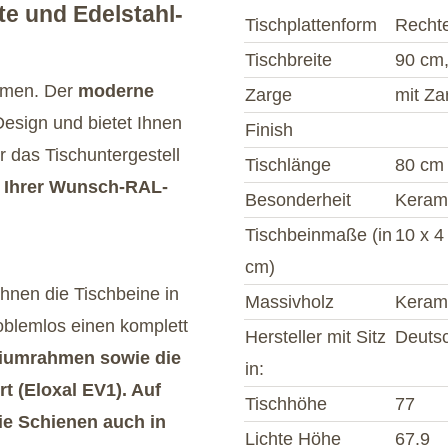
te und Edelstahl-
Tischplattenform
Recht
Tischbreite
90 cm
ammen. Der
moderne
Zarge
mit Za
Design und bietet Ihnen
Finish
 das Tischuntergestell
Tischlänge
80 cm
n Ihrer Wunsch-RAL-
Besonderheit
Kerami
Tischbeinmaße (in
10 x 4
cm)
hnen die Tischbeine in
Massivholz
Keram
oblemlos einen komplett
Hersteller mit Sitz
Deuts
iumrahmen sowie die
in:
t (Eloxal EV1). Auf
Tischhöhe
77
ie Schienen auch in
Lichte Höhe
67.9