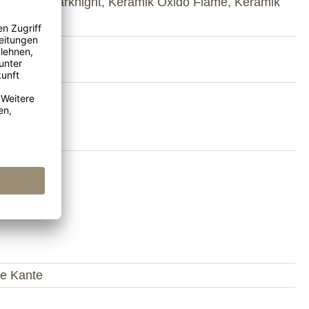
k Oxido Darknight, Keramik Oxido Flame, Keramik
weiß
360 cm
ik
te Kante