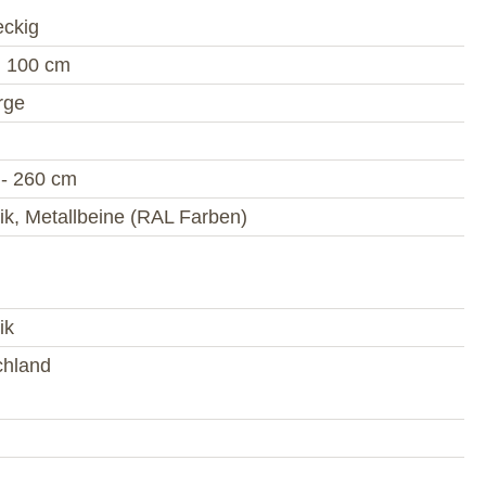
eckig
, 100 cm
rge
 - 260 cm
k, Metallbeine (RAL Farben)
ik
chland