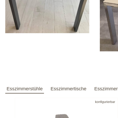
Esszimmerstühle
Esszimmertische
Esszimmer
bar
konfigurierbar