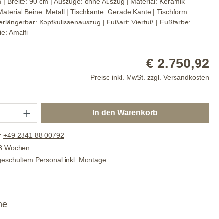
m
| Breite:
90 cm
| Auszüge:
ohne Auszug
| Material:
Keramik
Material Beine:
Metall
| Tischkante:
Gerade Kante
| Tischform:
erlängerbar:
Kopfkulissenauszug
| Fußart:
Vierfuß
| Fußfarbe:
ie:
Amalfi
€ 2.750,92
Preise inkl. MwSt. zzgl. Versandkosten
In den Warenkorb
r
+49 2841 88 00792
. 8 Wochen
 geschultem Personal inkl. Montage
he