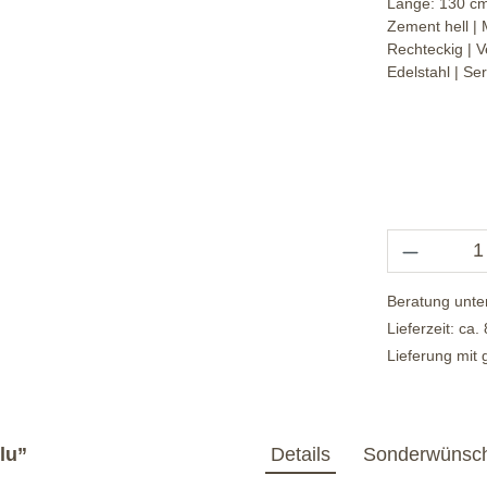
Länge:
130 c
Zement hell
| 
Rechteckig
| V
Edelstahl
| Ser
Beratung unte
Lieferzeit: ca
Lieferung mit
lu”
Details
Sonderwünsc