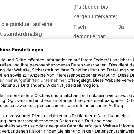
(Fußboden bis
Zargenunterkante)
 die punktuell auf eine
Tisch
Ja
st standardmäßig
demontierbar:
 die Keramikfarben
Lieferumfang
Möbel 
 die MDF-Platte weiß
in Pro
platte auf Sonderwunsch
Liefer
ns an.
Produk
Konfig
arf. Optional ist der
Tischbeinmaterial
Edelst
rt sorgt der
Keramikfarben
Kerami
 Bedarf erweitern Sie so
Zement
Keram