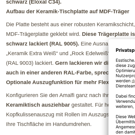
schwarz (Eloxal C34).
Aufbau der Keramik-Tischplatte auf MDF-Träger
Die Platte besteht aus einer robusten Keramikschicht,
MDF-Trägerplatte geklebt wird.
Diese Trägerplatte i
schwarz lackiert (RAL 9005).
Eine Ausnahme bilden
„Keramik Extra Weiß“ und „Rock Edelweiß“: Hier wird
(RAL 9003) lackiert.
Gern lackieren wir die Träger
auch in einer anderen RAL-Farbe, sprechen Sie u
Optionale Auszugfunktion für mehr Flexibilität
Konfigurieren Sie den Amalfi ganz nach Ihrem Platzbed
Keramiktisch ausziehbar
gestaltet. Für hohen Komfo
Kopfkulissenauszug mit Rollen im Auszugsstollen. Bei
Ihre Tischfläche im Handumdrehen.