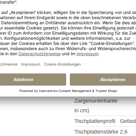
Kerami
k Alu an der Längsseite
Extra 
 lieferbar.
Tischlänge
max. 
iesen Esstisch
ausgezogen
Material
Keram
Auszugplatten /
Einlegeplatten
z? Werfen Sie einen
Lichte Höhe
65.5
Kopfseite
(Fußboden bis
Zargenunterkante
in cm)
Tischplattenprofil
Gefas
Tischplattenstärke
2,6