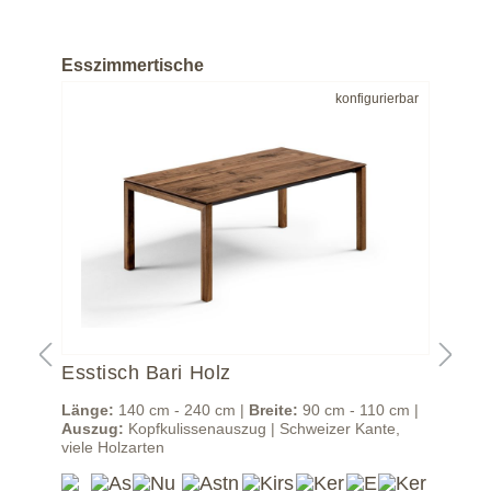
Esszimmertische
bar
konfigurierbar
Esstisch Bari Holz
Ess
|
Länge:
140 cm - 240 cm |
Breite:
90 cm - 110 cm |
Län
eine
Auszug:
Kopfkulissenauszug | Schweizer Kante,
Aus
viele Holzarten
Far