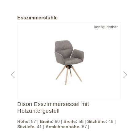
Esszimmerstühle
bar
konfigurierbar
Dison Esszimmersessel mit
Di
Holzuntergestell
Met
 |
Höhe:
87 |
Breite:
60 |
Breite:
58 |
Sitzhöhe:
48 |
Höh
Sitztiefe:
41 |
Armlehnenhöhe:
67 |
Sitz