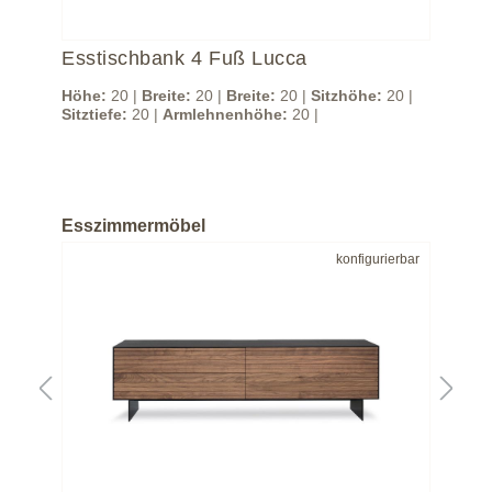
o
Esstischbank 4 Fuß Lucca
Es
Rü
Höhe:
20 |
Breite:
20 |
Breite:
20 |
Sitzhöhe:
20 |
Sitztiefe:
20 |
Armlehnenhöhe:
20 |
Höh
Sitz
Esszimmermöbel
bar
konfigurierbar