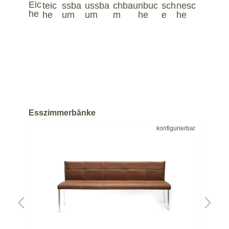
Esszimmerbänke
bar
konfigurierbar