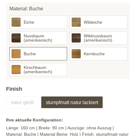
Material: Buche
Eiche
Wildeiche
Nussbaum
Wildnussbaum
(amerikanisch)
(amerikanisch)
Buche
Kernbuche
Kirschbaum
(amerikanisch)
Finish
natur geölt
stumpfmatt natur lackiert
Ihre aktuelle Konfiguration:
Länge:
160 cm
| Breite:
90 cm
| Auszüge:
ohne Auszug
|
Material:
Buche
| Material Beine:
Holz
| Finish:
stumpfmatt natur