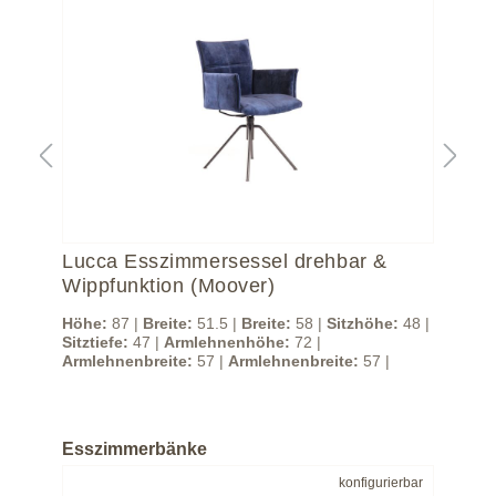
Lucca Esszimmersessel drehbar &
Lu
Wippfunktion (Moover)
Wi
48 |
Höhe:
87 |
Breite:
51.5 |
Breite:
58 |
Sitzhöhe:
48 |
Höh
Sitztiefe:
47 |
Armlehnenhöhe:
72 |
Sitz
Armlehnenbreite:
57 |
Armlehnenbreite:
57 |
Arm
Esszimmerbänke
bar
konfigurierbar