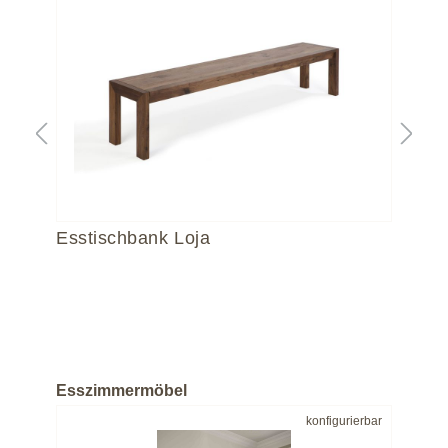
o
Esstischbank Loja
Es
Rü
Höh
Sitz
Esszimmermöbel
bar
konfigurierbar