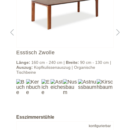
Esstisch Zwolle
Ess
m |
Länge:
160 cm - 240 cm |
Breite:
90 cm - 130 cm |
Län
Auszug:
Kopfkulissenauszug | Organische
Aus
Tischbeine
Tis
Esszimmerstühle
bar
konfigurierbar