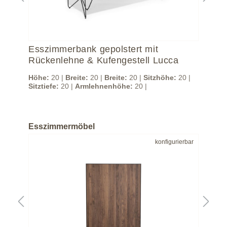
Esszimmerbank gepolstert mit
Es
Rückenlehne & Kufengestell Lucca
Höh
Sitz
Höhe:
20 |
Breite:
20 |
Breite:
20 |
Sitzhöhe:
20 |
Sitztiefe:
20 |
Armlehnenhöhe:
20 |
Esszimmermöbel
bar
konfigurierbar