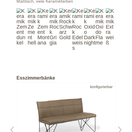
Maßtisch, viele Keramikfarben
Ker
Esszimmerbänke
bar
konfigurierbar