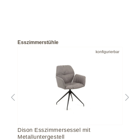
Esszimmerstühle
bar
konfigurierbar
Dison Esszimmersessel mit
Di
Metalluntergestell
Met