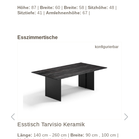
 |
Höhe:
87 |
Breite:
60 |
Breite:
58 |
Sitzhöhe:
48 |
Höh
Sitztiefe:
41 |
Armlehnenhöhe:
67 |
Sitz
Esszimmertische
bar
konfigurierbar
Esstisch Tarvisio Keramik
Es
m |
Länge:
140 cm - 260 cm |
Breite:
90 cm , 100 cm |
Län