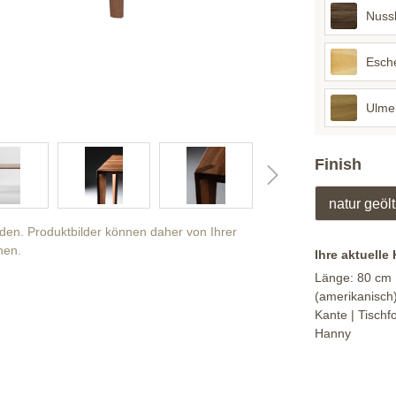
Nuss
Esch
Ulme
Finish
natur geölt
anden. Produktbilder können daher von Ihrer
hen.
Ihre aktuelle
Länge:
80 cm
(amerikanisch
Kante
| Tischf
Hanny