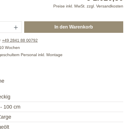
Preise inkl. MwSt. zzgl. Versandkosten
In den Warenkorb
r
+49 2841 88 00792
. 10 Wochen
 geschultem Personal inkl. Montage
he
eckig
 - 100 cm
Zarge
geölt