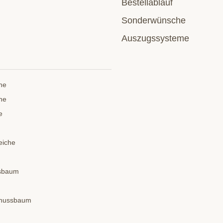
Bestellablauf
Sonderwünsche
Auszugssysteme
he
he
e
eiche
ssbaum
dnussbaum