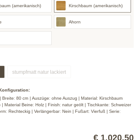
baum (amerikanisch)
Kirschbaum (amerikanisch)
e
Ahorn
stumpfmatt natur lackiert
 Konfiguration:
| Breite:
80 cm
| Auszüge:
ohne Auszug
| Material:
Kirschbaum
)
| Material Beine:
Holz
| Finish:
natur geölt
| Tischkante:
Schweizer
orm:
Rechteckig
| Verlängerbar:
Nein
| Fußart:
Vierfuß
| Serie:
€ 1.020,50