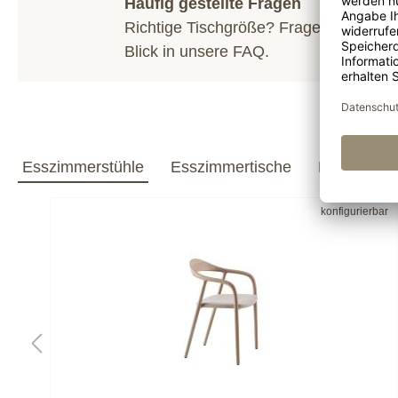
Häufig gestellte Fragen
Richtige Tischgröße? Fragen zum Hol
Blick in unsere
FAQ
.
Esszimmerstühle
Esszimmertische
Esszimmer
bar
konfigurierbar