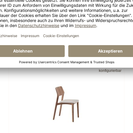
z? Werfen Sie einen
bänke
Esszimmermöbel
konfigurierbar