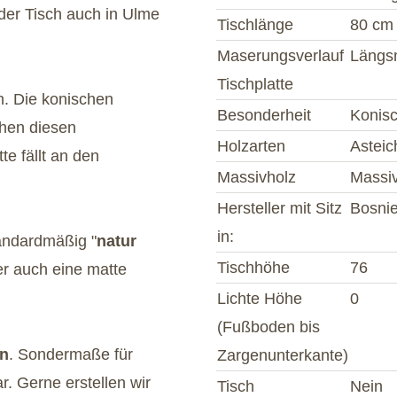
er Tisch auch in Ulme
Tischlänge
80 cm
Maserungsverlauf
Längs
Tischplatte
n. Die konischen
Besonderheit
Konisc
chen diesen
Holzarten
Astei
te fällt an den
Massivholz
Massiv
Hersteller mit Sitz
Bosni
in:
andardmäßig "
natur
Tischhöhe
76
er auch eine matte
Lichte Höhe
0
(Fußboden bis
en
. Sondermaße für
Zargenunterkante)
r. Gerne erstellen wir
Tisch
Nein