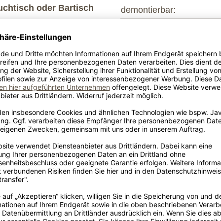
chtisch oder Bartisch
demontierbar:
Lieferumfang
Möbel 
in Pro
Liefer
Produk
ch als ausziehbare
Konfig
 ist eine Klappeinlage
Tischbeinmaterial
Holz
lappeinlagen a 45
inlagen a 50 cm
.
Lichte Höhe
0
es Angebot.
Kopfseite
(Fußboden bis
passend den
Holzstuhl
Zargenunterkante
in cm)
Tischplattenprofil