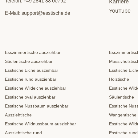
Telefon:
+49 2841 88 00792
Karriere
YouTube
E-Mail:
support@esstische.de
Esszimmertische ausziehbar
Esszimmertisc
Säulentische ausziehbar
Massivholztisc
Esstische Eiche ausziehbar
Esstische Eich
Esstische rund ausziehbar
Holztische
Esstische Wildeiche ausziehbar
Esstische Wild
Esstische oval ausziehbar
Säulentische
Esstische Nussbaum ausziehbar
Esstische Nu
Ausziehtische
Wangentische
Esstische Wildnussbaum ausziehbar
Esstische Wil
Ausziehtische rund
Esstische rund