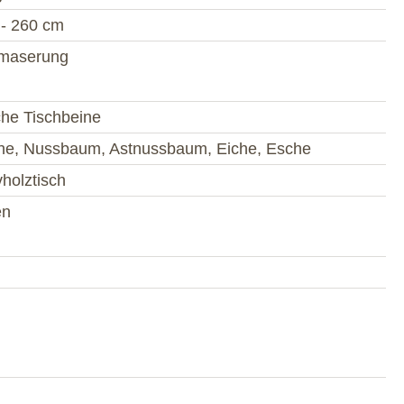
 - 260 cm
maserung
he Tischbeine
che, Nussbaum, Astnussbaum, Eiche, Esche
holztisch
en