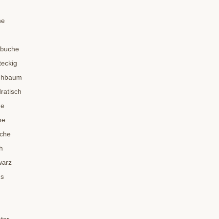
he
nbuche
teckig
schbaum
ratisch
he
he
sche
h
warz
us