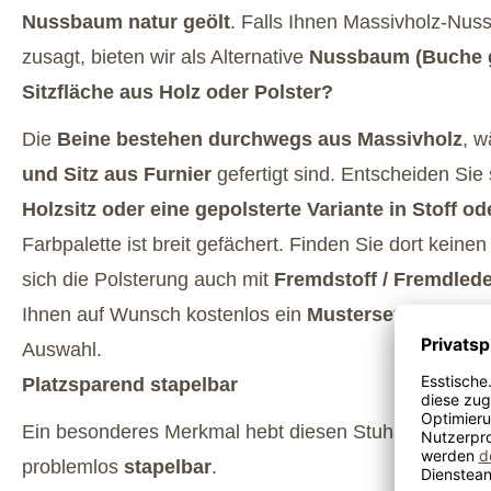
Nussbaum natur geölt
. Falls Ihnen Massivholz-Nuss
zusagt, bieten wir als Alternative
Nussbaum (Buche g
Sitzfläche aus Holz oder Polster?
Die
Beine bestehen durchwegs aus Massivholz
, 
und Sitz aus Furnier
gefertigt sind. Entscheiden Sie 
Holzsitz oder eine gepolsterte Variante in Stoff od
Farbpalette ist breit gefächert. Finden Sie dort keine
sich die Polsterung auch mit
Fremdstoff / Fremdlede
Ihnen auf Wunsch kostenlos ein
Musterset
zu und unt
Auswahl.
Platzsparend stapelbar
Ein besonderes Merkmal hebt diesen Stuhl hervor: Er 
problemlos
stapelbar
.