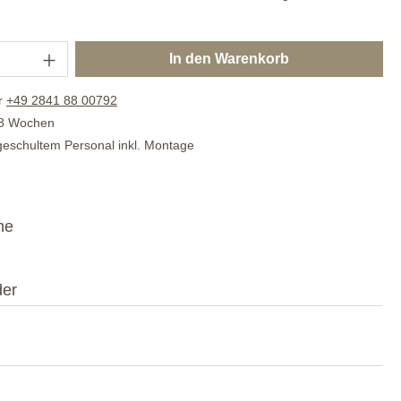
In den Warenkorb
r
+49 2841 88 00792
. 8 Wochen
 geschultem Personal inkl. Montage
he
der