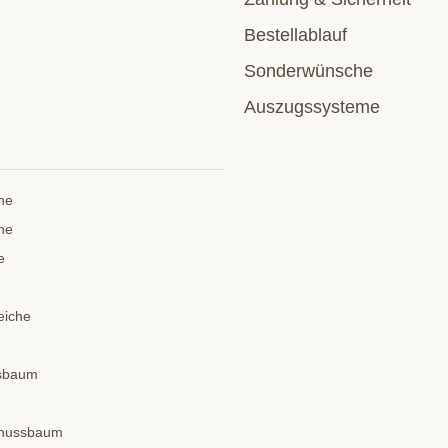
Bestellablauf
Sonderwünsche
Auszugssysteme
he
he
e
eiche
ssbaum
dnussbaum