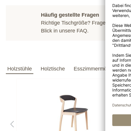
Häufig gestellte Fragen
Richtige Tischgröße? Fragen zum Hol
Blick in unsere
FAQ
.
Holzstühle
Holztische
Esszimmermöbel
bar
konfigurierbar