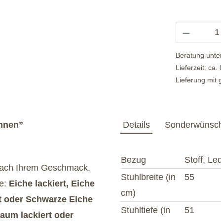
Beratung unte
Lieferzeit: ca
Lieferung mit
ehnen”
Details
Sonderwünsc
Bezug
Stoff, Le
 nach Ihrem Geschmack.
Stuhlbreite (in
55
he:
Eiche lackiert, Eiche
cm)
rt oder Schwarze Eiche
Stuhltiefe (in
51
aum lackiert oder