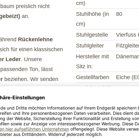
cm)
baum preislich nicht
Stuhlhöhe (in
80
ebeizt)
an.
cm)
Stuhlgestelle
Vierfuss 
während
Rückenlehne
Stuhlgleiter
Filzgleite
sich für einen klassischen
Hersteller mit
Dänemar
er Leder
. Unsere
Sitz in:
n passenden Ton, lässt
Gestellfarben
Eiche (E
r
beziehen. Wir senden
Armlehnenhöhe
67
erstützen Sie bei der
Lieferumfang
Möbel wi
Produkt- 
Lieferumf
ist trotz der
Armlehnen
vorhande
Konfigur