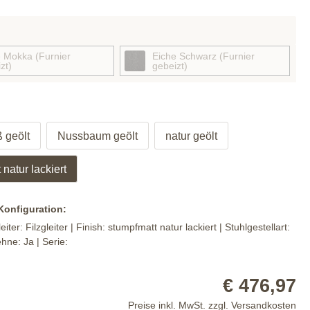
 Mokka (Furnier
Eiche Schwarz (Furnier
zt)
gebeizt)
 geölt
Nussbaum geölt
natur geölt
natur lackiert
 Konfiguration:
eiter:
Filzgleiter
| Finish:
stumpfmatt natur lackiert
| Stuhlgestellart:
ehne:
Ja
| Serie:
€ 476,97
Preise inkl. MwSt. zzgl. Versandkosten