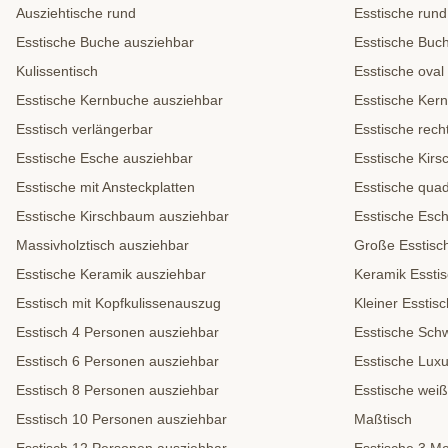
Ausziehtische rund
Esstische rund
Esstische Buche ausziehbar
Esstische Buc
Kulissentisch
Esstische oval
Esstische Kernbuche ausziehbar
Esstische Ker
Esstisch verlängerbar
Esstische rech
Esstische Esche ausziehbar
Esstische Kir
Esstische mit Ansteckplatten
Esstische quad
Esstische Kirschbaum ausziehbar
Esstische Esc
Massivholztisch ausziehbar
Große Esstisc
Esstische Keramik ausziehbar
Keramik Essti
Esstisch mit Kopfkulissenauszug
Kleiner Esstisc
Esstisch 4 Personen ausziehbar
Esstische Sch
Esstisch 6 Personen ausziehbar
Esstische Lux
Esstisch 8 Personen ausziehbar
Esstische weiß
Esstisch 10 Personen ausziehbar
Maßtisch