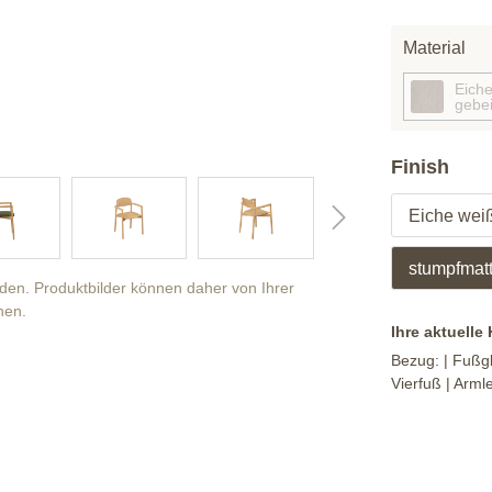
Material
Eiche
gebei
Finish
Eiche weiß
stumpfmatt 
anden. Produktbilder können daher von Ihrer
hen.
Ihre aktuelle
Bezug:
| Fußgl
Vierfuß
| Arml