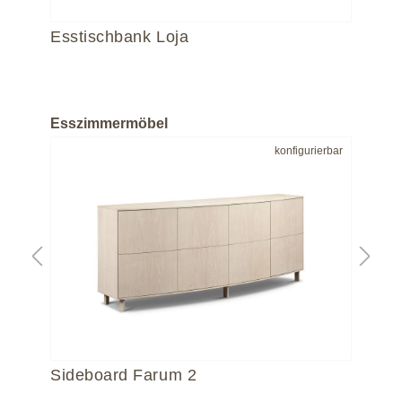
Esstischbank Loja
Es
Esszimmermöbel
bar
konfigurierbar
Sideboard Farum 2
Si