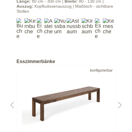
 |
Länge:
80 cm - 300 cm |
Breite:
80 - 130 cm |
Län
sch
Auszug:
Kopfkulissenauszug | Maßtisch - sichtbare
Aus
Stollen
Tis
Esszimmerbänke
bar
konfigurierbar