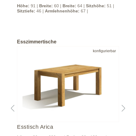
 |
Höhe:
91 |
Breite:
60 |
Breite:
64 |
Sitzhöhe:
51 |
Höh
Sitztiefe:
46 |
Armlehnenhöhe:
67 |
Sitz
Esszimmertische
bar
konfigurierbar
Esstisch Arica
Es