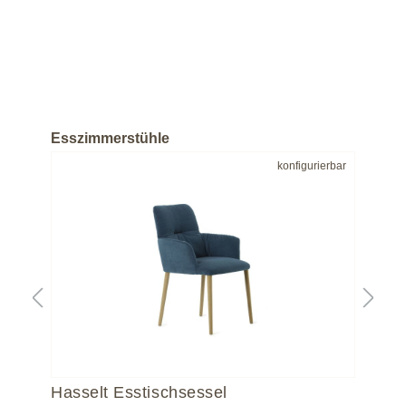
Esszimmerstühle
bar
konfigurierbar
Hasselt Esstischsessel
Ba