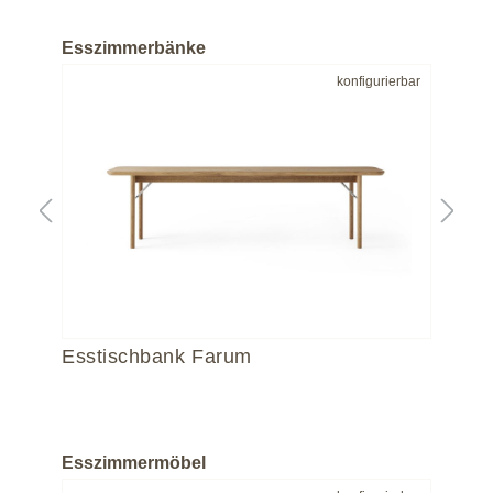
Esszimmerbänke
bar
konfigurierbar
Esstischbank Farum
Si
Esszimmermöbel