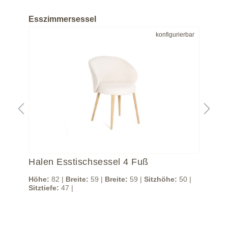
Esszimmersessel
bar
konfigurierbar
Halen Esstischsessel 4 Fuß
Ha
 |
Höhe:
82 |
Breite:
59 |
Breite:
59 |
Sitzhöhe:
50 |
Höh
Sitztiefe:
47 |
Sitz