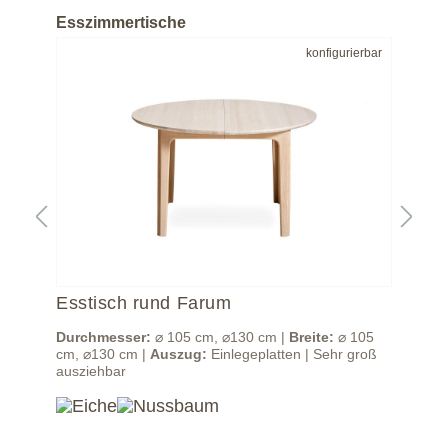
Esszimmertische
bar
konfigurierbar
Esstisch rund Farum
Es
r
Durchmesser:
⌀ 105 cm, ⌀130 cm |
Breite:
⌀ 105
Dur
20
cm, ⌀130 cm |
Auszug:
Einlegeplatten | Sehr groß
Bes
ausziehbar