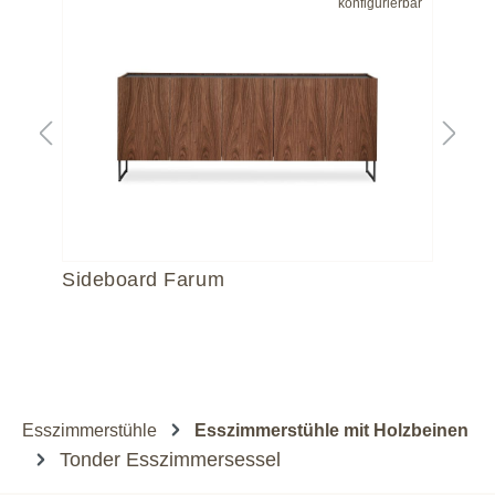
bar
konfigurierbar
Sideboard Farum
Si
Esszimmerstühle
Esszimmerstühle mit Holzbeinen
Tonder Esszimmersessel