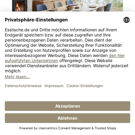
13. Dreamteam: dunkles Holz und 
gedeckte Farben
Farbkontraste zwischen Hell und Dunkel verleihen 