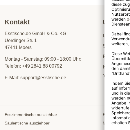
Kontakt
Untern
Esstische.de GmbH & Co. KG
Über uns
Uerdinger Str. 1
Showroom
47441 Moers
Referenzen
Montag - Samstag: 09:00 - 18:00 Uhr:
Telefon:
+49 2841 88 00792
Karriere
YouTube
E-Mail:
support@esstische.de
Esszimmertische ausziehbar
Esszimmertisc
Säulentische ausziehbar
Massivholztisc