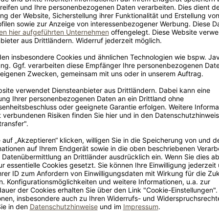
ehmen
Service & Hilfe
Häufig gestellte Fragen
Lieferung
Zahlung & Sicherheit
Bestellablauf
Sonderwünsche
Auszugssysteme
he
he