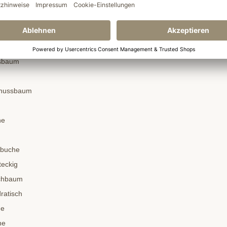
e
eiche
ssbaum
dnussbaum
he
nbuche
teckig
schbaum
ratisch
he
he