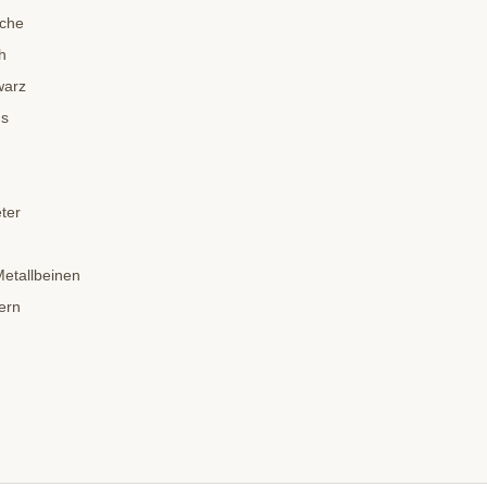
sche
h
warz
us
ter
Metallbeinen
ern