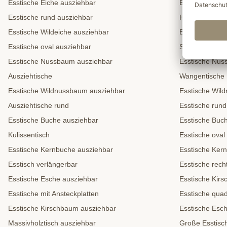
Esstische Eiche ausziehbar
Esstische Eich
Esstische rund ausziehbar
Holztische
Esstische Wildeiche ausziehbar
Esstische Wild
Esstische oval ausziehbar
Säulentische
Esstische Nussbaum ausziehbar
Esstische Nu
Ausziehtische
Wangentische
Esstische Wildnussbaum ausziehbar
Esstische Wil
Ausziehtische rund
Esstische rund
Esstische Buche ausziehbar
Esstische Buc
Kulissentisch
Esstische oval
Esstische Kernbuche ausziehbar
Esstische Ker
Esstisch verlängerbar
Esstische rech
Esstische Esche ausziehbar
Esstische Kir
Esstische mit Ansteckplatten
Esstische quad
Esstische Kirschbaum ausziehbar
Esstische Esc
Massivholztisch ausziehbar
Große Esstisc