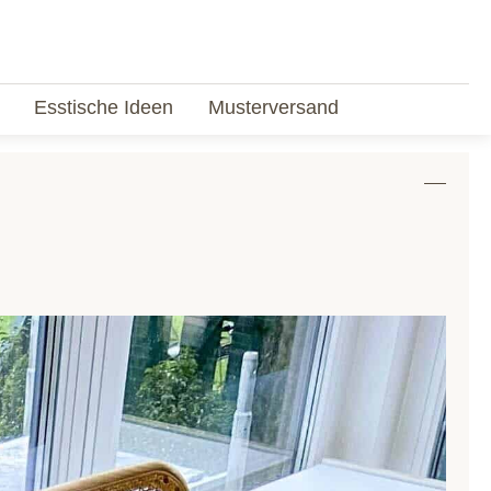
Esstische Ideen
Musterversand