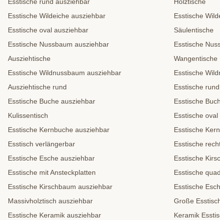
Esstische rund ausziehbar
Holztische
Esstische Wildeiche ausziehbar
Esstische Wild
Esstische oval ausziehbar
Säulentische
Esstische Nussbaum ausziehbar
Esstische Nu
Ausziehtische
Wangentische
Esstische Wildnussbaum ausziehbar
Esstische Wil
Ausziehtische rund
Esstische rund
Esstische Buche ausziehbar
Esstische Buc
Kulissentisch
Esstische oval
Esstische Kernbuche ausziehbar
Esstische Ker
Esstisch verlängerbar
Esstische rech
Esstische Esche ausziehbar
Esstische Kir
Esstische mit Ansteckplatten
Esstische quad
Esstische Kirschbaum ausziehbar
Esstische Esc
Massivholztisch ausziehbar
Große Esstisc
Esstische Keramik ausziehbar
Keramik Essti