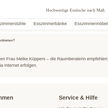
Hochwertige Esstische nach Maß.
zimmerstühle
Esszimmerbänke
Esszimmermöbel
anbieten?
hnen Frau Meike Küppers – die Raumberaterin empfehlen
 Internet erfolgen.
ehmen
Service & Hilfe