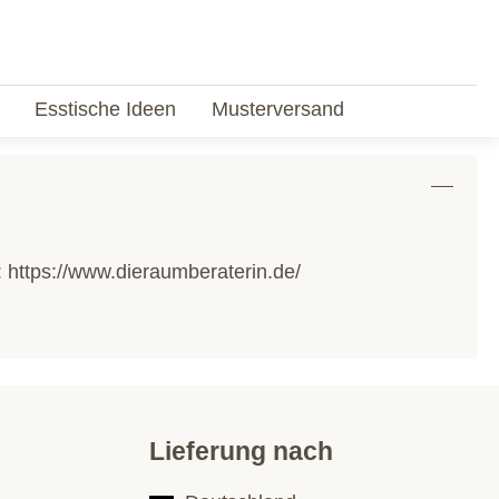
Esstische Ideen
Musterversand
:
https://www.dieraumberaterin.de/
Lieferung nach