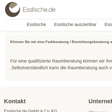
Esstische
Esstische ausziehbar
Ess
Können Sie mir eine Farbberatung / Einrichtungsberatung 
Für eine qualifizierte Raumberatung können wir I
.Selbstverständlich kann die Raumberatung auch via
Kontakt
Untern
Esstische.de GmbH & Co. KG