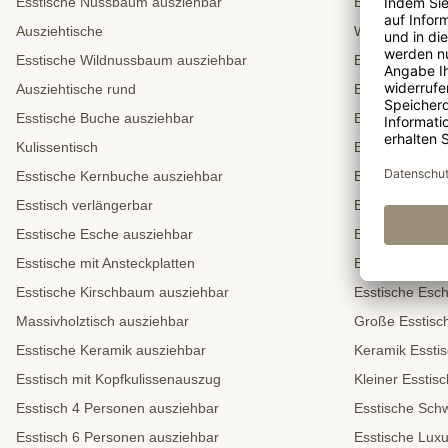
Esstische Nussbaum ausziehbar
Esstische Nu
Ausziehtische
Wangentische
Esstische Wildnussbaum ausziehbar
Esstische Wil
Ausziehtische rund
Esstische rund
Esstische Buche ausziehbar
Esstische Buc
Kulissentisch
Esstische oval
Esstische Kernbuche ausziehbar
Esstische Ker
Esstisch verlängerbar
Esstische rech
Esstische Esche ausziehbar
Esstische Kir
Esstische mit Ansteckplatten
Esstische quad
Esstische Kirschbaum ausziehbar
Esstische Esc
Massivholztisch ausziehbar
Große Esstisc
Esstische Keramik ausziehbar
Keramik Essti
Esstisch mit Kopfkulissenauszug
Kleiner Esstisc
Esstisch 4 Personen ausziehbar
Esstische Sch
Esstisch 6 Personen ausziehbar
Esstische Lux