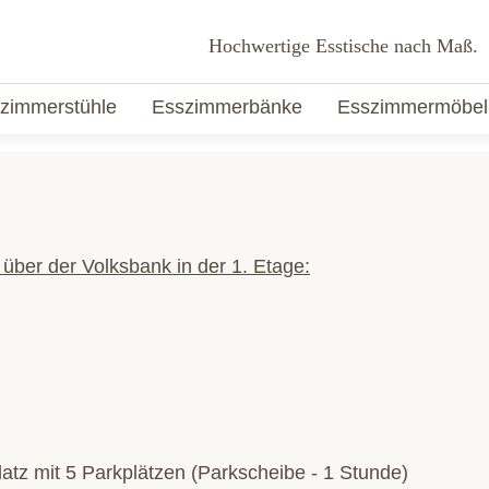
Hochwertige Esstische nach Maß.
zimmerstühle
Esszimmerbänke
Esszimmermöbel
über der Volksbank in der 1. Etage:
atz mit 5 Parkplätzen (Parkscheibe - 1 Stunde)