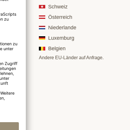
Schweiz
Österreich
Niederlande
Luxemburg
Belgien
Andere EU-Länder auf Anfrage.