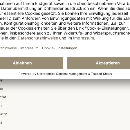
dnussbaum
he
nbuche
teckig
schbaum
ratisch
he
he
sche
h
warz
us