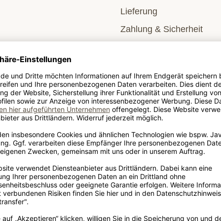
Lieferung
Zahlung & Sicherheit
Bestellablauf
Sonderwünsche
Auszugssysteme
he
he
e
eiche
ssbaum