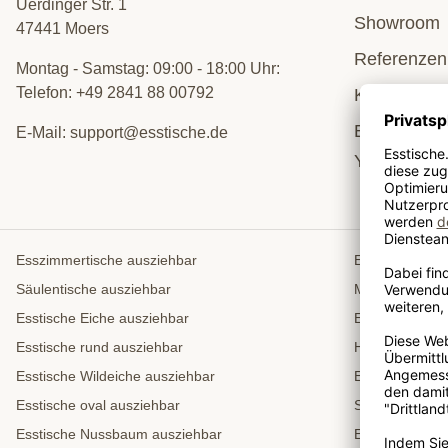
Uerdinger Str. 1
Showroom
47441 Moers
Referenzen
Montag - Samstag: 09:00 - 18:00 Uhr:
Telefon:
+49 2841 88 00792
Karriere
Blog
E-Mail:
support@esstische.de
YouTube
Esszimmertische ausziehbar
Esszimmertisc
Säulentische ausziehbar
Massivholztisc
Esstische Eiche ausziehbar
Esstische Eich
Esstische rund ausziehbar
Holztische
Esstische Wildeiche ausziehbar
Esstische Wild
Esstische oval ausziehbar
Säulentische
Esstische Nussbaum ausziehbar
Esstische Nu