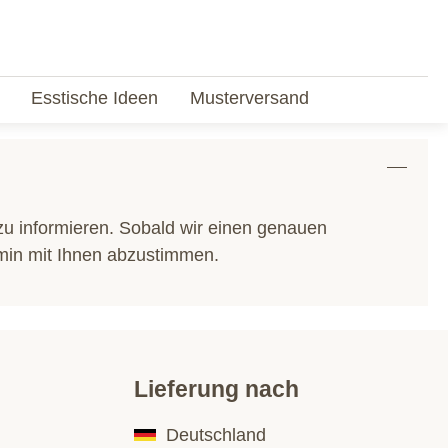
Esstische Ideen
Musterversand
n zu informieren. Sobald wir einen genauen
rmin mit Ihnen abzustimmen.
Lieferung nach
Deutschland