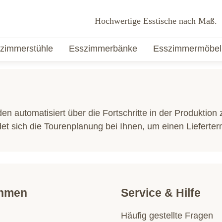
Hochwertige Esstische nach Maß.
zimmerstühle
Esszimmerbänke
Esszimmermöbel
den automatisiert über die Fortschritte in der Produktio
det sich die Tourenplanung bei Ihnen, um einen Lieferte
ehmen
Service & Hilfe
Häufig gestellte Fragen