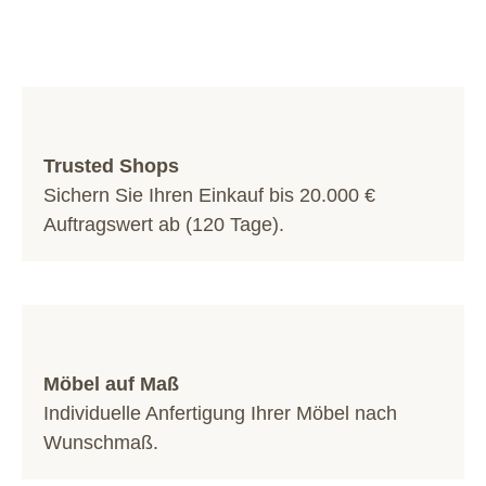
Trusted Shops
Sichern Sie Ihren Einkauf bis 20.000 €
Auftragswert ab (120 Tage).
Möbel auf Maß
Individuelle Anfertigung Ihrer Möbel nach
Wunschmaß.