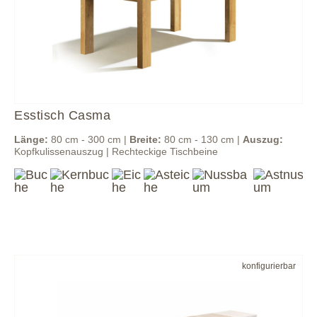
Esstisch Casma
Länge:
80 cm - 300 cm |
Breite:
80 cm - 130 cm |
Auszug:
Kopfkulissenauszug | Rechteckige Tischbeine
konfigurierbar