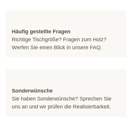
Häufig gestellte Fragen
Richtige Tischgröße? Fragen zum Holz?
Werfen Sie einen Blick in unsere
FAQ
.
Sonderwünsche
Sie haben Sonderwünsche? Sprechen Sie
uns an und wir prüfen die Realisierbarkeit.