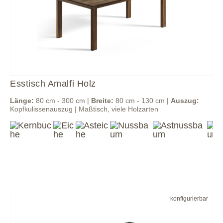
Esstisch Amalfi Holz
Länge:
80 cm - 300 cm |
Breite:
80 cm - 130 cm |
Auszug:
Kopfkulissenauszug | Maßtisch, viele Holzarten
konfigurierbar