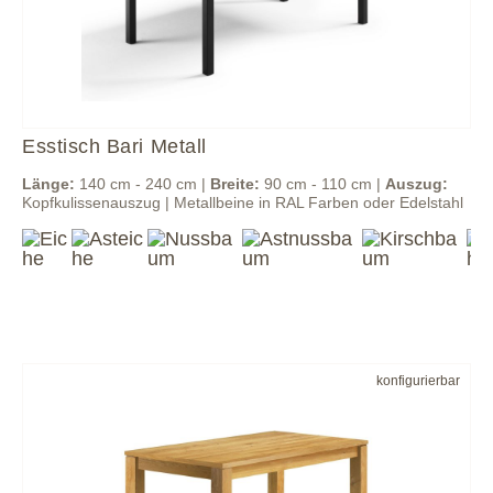
Esstisch Bari Metall
Länge:
140 cm - 240 cm |
Breite:
90 cm - 110 cm |
Auszug:
Kopfkulissenauszug | Metallbeine in RAL Farben oder Edelstahl
konfigurierbar