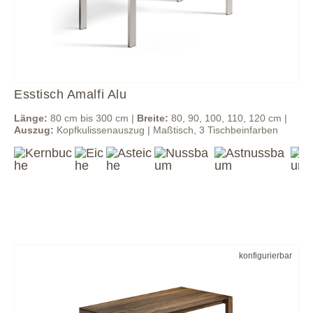
Esstisch Amalfi Alu
Länge:
80 cm bis 300 cm |
Breite:
80, 90, 100, 110, 120 cm |
Auszug:
Kopfkulissenauszug | Maßtisch, 3 Tischbeinfarben
konfigurierbar