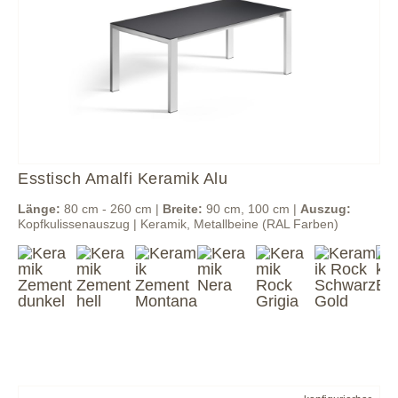
Esstisch Amalfi Keramik Alu
Länge:
80 cm - 260 cm |
Breite:
90 cm, 100 cm |
Auszug:
Kopfkulissenauszug | Keramik, Metallbeine (RAL Farben)