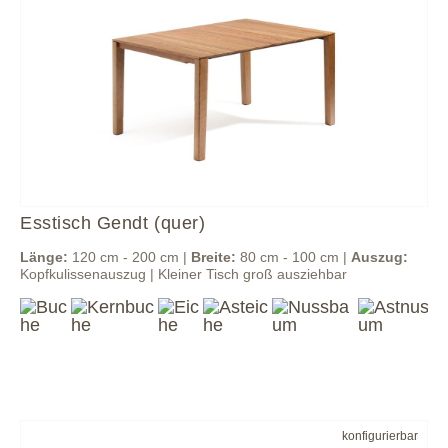
Esstisch Gendt (quer)
Länge:
120 cm - 200 cm |
Breite:
80 cm - 100 cm |
Auszug:
Kopfkulissenauszug | Kleiner Tisch groß ausziehbar
konfigurierbar