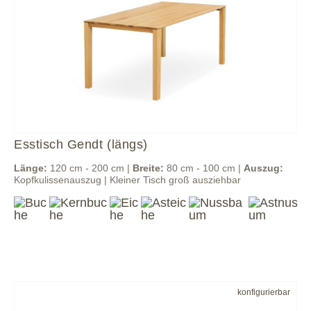
Esstisch Gendt (längs)
Länge:
120 cm - 200 cm |
Breite:
80 cm - 100 cm |
Auszug:
Kopfkulissenauszug | Kleiner Tisch groß ausziehbar
konfigurierbar