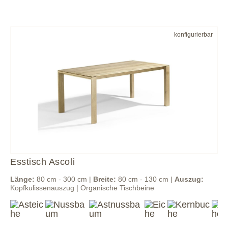
konfigurierbar
Esstisch Ascoli
Länge:
80 cm - 300 cm |
Breite:
80 cm - 130 cm |
Auszug:
Kopfkulissenauszug | Organische Tischbeine