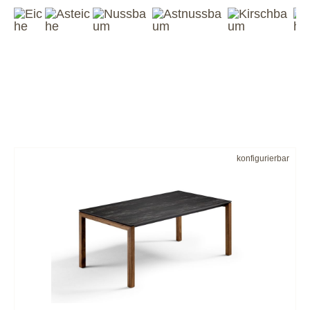
konfigurierbar