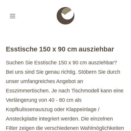
Esstische 150 x 90 cm ausziehbar
Suchen Sie Esstische 150 x 90 cm ausziehbar?
Bei uns sind Sie genau richtig. Stöbern Sie durch
unser umfangreiches Angebot an
Esszimmertischen. Je nach Tischmodell kann eine
Verlängerung von 40 - 80 cm als
Kopfkulissenauszug oder Klappeinlage /
Ansteckplatte integriert werden. Die einzelnen
Filter zeigen die verschiedenen Wahlmöglichkeiten