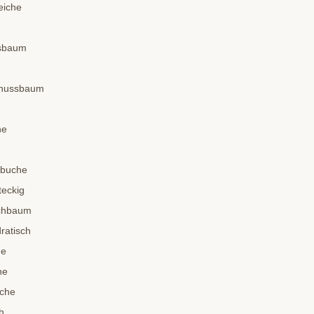
eiche
ssbaum
dnussbaum
he
nbuche
teckig
schbaum
ratisch
he
he
sche
h