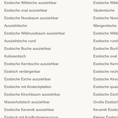
Esstische Wildeiche ausziehbar
Esstische Wild
Esstische oval ausziehbar
Säulentische
Esstische Nussbaum ausziehbar
Esstische Nu
Ausziehtische
Wangentische
Esstische Wildnussbaum ausziehbar
Esstische Wil
Ausziehtische rund
Esstische rund
Esstische Buche ausziehbar
Esstische Buc
Kulissentisch
Esstische oval
Esstische Kernbuche ausziehbar
Esstische Ker
Esstisch verlängerbar
Esstische rech
Esstische Esche ausziehbar
Esstische Kir
Esstische mit Ansteckplatten
Esstische quad
Esstische Kirschbaum ausziehbar
Esstische Esc
Massivholztisch ausziehbar
Große Esstisc
Esstische Keramik ausziehbar
Keramik Essti
Esstisch mit Kopfkulissenauszug
Kleiner Esstisc