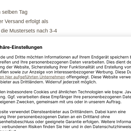
m selben Tag
 Versand erfolgt als
 die Mustersets nach 3-4
n, informieren Sie uns
 lassen können.
z? Werfen Sie einen