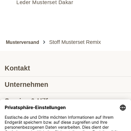
Leder Musterset Dakar
Le
Stoff Musterset Remix
Musterversand
Kontakt
Unternehmen
Service & Hilfe
Lieferung nach