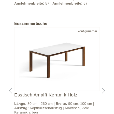
Armlehnenbreite:
57 |
Armlehnenbreite:
57 |
Arm
Esszimmertische
bar
konfigurierbar
Esstisch Amalfi Keramik Holz
Ess
m |
Länge:
80 cm - 260 cm |
Breite:
90 cm, 100 cm |
Län
Auszug:
Kopfkulissenauszug | Maßtisch, viele
120
Keramikfarben
Tis