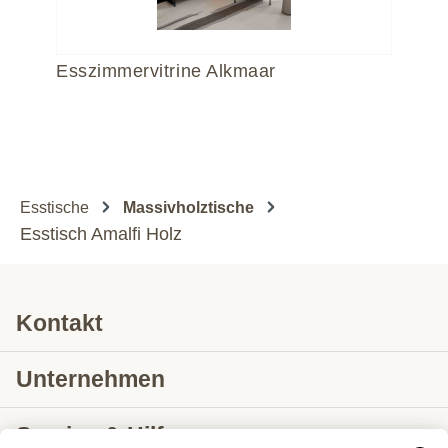
Esszimmervitrine Alkmaar
Es
Esstische
Massivholztische
Esstisch Amalfi Holz
Kontakt
Unternehmen
Service & Hilfe