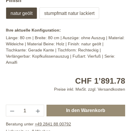
Finish
natur geölt
stumpfmatt natur lackiert
Ihre aktuelle Konfiguration:
Länge:
80 cm
| Breite:
80 cm
| Auszüge:
ohne Auszug
| Material:
Wildeiche
| Material Beine:
Holz
| Finish:
natur geölt
|
Tischkante:
Gerade Kante
| Tischform:
Rechteckig
|
Verlängerbar:
Kopfkulissenauszug
| Fußart:
Vierfuß
| Serie:
Amalfi
CHF 1’891.78
Preise inkl. MwSt. zzgl. Versandkosten
In den Warenkorb
Beratung unter
+49 2841 88 00792