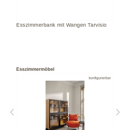
Esszimmerbank mit Wangen Tarvisio
Es
Rü
 |
Höh
Sitz
Esszimmermöbel
bar
konfigurierbar