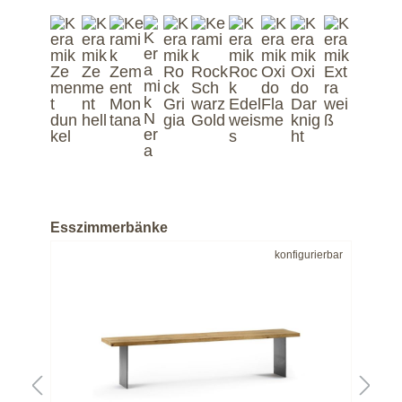
Esszimmerbänke
bar
konfigurierbar