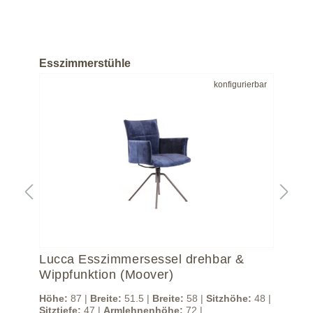
Esszimmerstühle
bar
konfigurierbar
Lucca Esszimmersessel drehbar &
Lu
Wippfunktion (Moover)
Wi
48 |
Höhe:
87 |
Breite:
51.5 |
Breite:
58 |
Sitzhöhe:
48 |
Höh
Sitztiefe:
47 |
Armlehnenhöhe:
72 |
Sitz