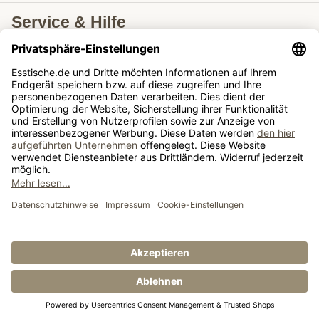
Service & Hilfe
Lieferung nach
Tische ausziehbar
Tische
Sie schauen sich gerade an: Esstische rund
ausziehbar
© Esstische.de GmbH & Co. KG 2026
Impressum
AGB
Datenschutz
Widerrufsrecht