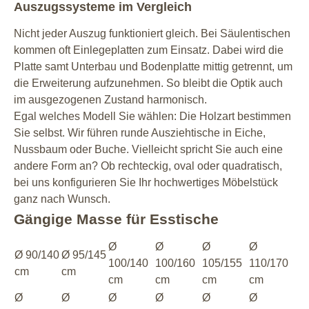
Auszugssysteme im Vergleich
Nicht jeder Auszug funktioniert gleich. Bei Säulentischen
kommen oft Einlegeplatten zum Einsatz. Dabei wird die
Platte samt Unterbau und Bodenplatte mittig getrennt, um
die Erweiterung aufzunehmen. So bleibt die Optik auch
im ausgezogenen Zustand harmonisch.
Egal welches Modell Sie wählen: Die Holzart bestimmen
Sie selbst. Wir führen runde Ausziehtische in Eiche,
Nussbaum oder Buche. Vielleicht spricht Sie auch eine
andere Form an? Ob rechteckig, oval oder quadratisch,
bei uns konfigurieren Sie Ihr hochwertiges Möbelstück
ganz nach Wunsch.
Gängige Masse für Esstische
Ø
Ø
Ø
Ø
Ø 90/140
Ø 95/145
100/140
100/160
105/155
110/170
cm
cm
cm
cm
cm
cm
Ø
Ø
Ø
Ø
Ø
Ø