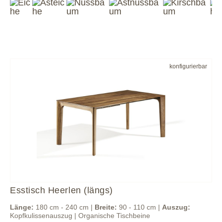
konfigurierbar
Esstisch Heerlen (längs)
Länge:
180 cm - 240 cm |
Breite:
90 - 110 cm |
Auszug:
Kopfkulissenauszug | Organische Tischbeine