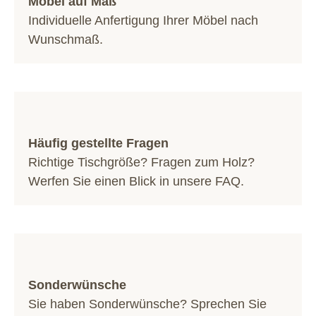
Möbel auf Maß
Individuelle Anfertigung Ihrer Möbel nach
Wunschmaß.
Häufig gestellte Fragen
Richtige Tischgröße? Fragen zum Holz?
Werfen Sie einen Blick in unsere
FAQ
.
Sonderwünsche
Sie haben Sonderwünsche? Sprechen Sie