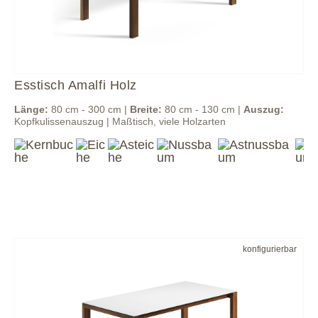
Esstisch Amalfi Holz
Länge:
80 cm - 300 cm |
Breite:
80 cm - 130 cm |
Auszug:
Kopfkulissenauszug | Maßtisch, viele Holzarten
konfigurierbar