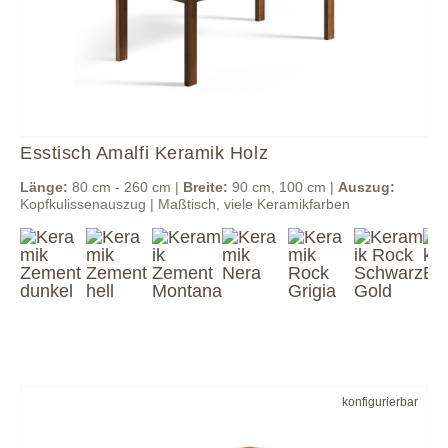
Esstisch Amalfi Keramik Holz
Länge:
80 cm - 260 cm |
Breite:
90 cm, 100 cm |
Auszug:
Kopfkulissenauszug | Maßtisch, viele Keramikfarben
konfigurierbar