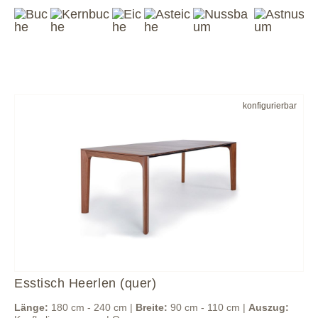
konfigurierbar
Esstisch Heerlen (quer)
Länge:
180 cm - 240 cm |
Breite:
90 cm - 110 cm |
Auszug: