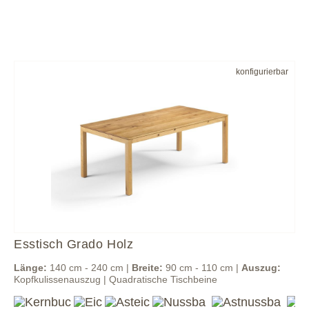
konfigurierbar
Esstisch Grado Holz
Länge:
140 cm - 240 cm |
Breite:
90 cm - 110 cm |
Auszug:
Kopfkulissenauszug | Quadratische Tischbeine