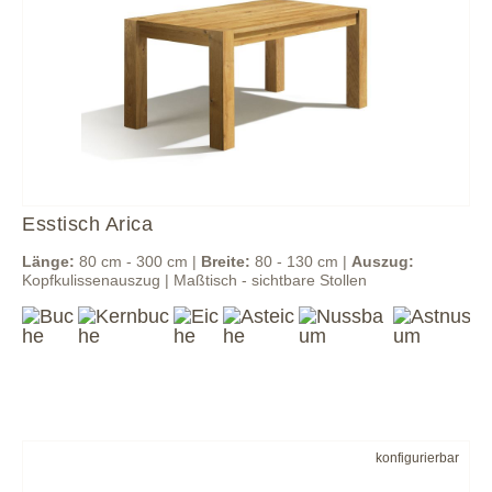
Esstisch Arica
Länge:
80 cm - 300 cm |
Breite:
80 - 130 cm |
Auszug:
Kopfkulissenauszug | Maßtisch - sichtbare Stollen
konfigurierbar