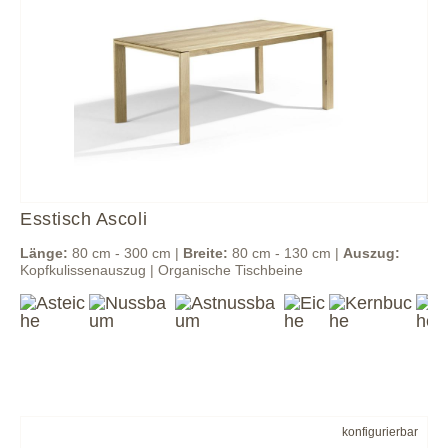
Esstisch Ascoli
Länge:
80 cm - 300 cm |
Breite:
80 cm - 130 cm |
Auszug:
Kopfkulissenauszug | Organische Tischbeine
konfigurierbar