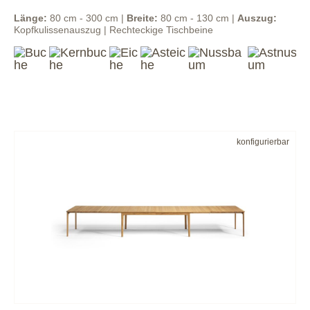
Länge:
80 cm - 300 cm |
Breite:
80 cm - 130 cm |
Auszug:
Kopfkulissenauszug | Rechteckige Tischbeine
konfigurierbar