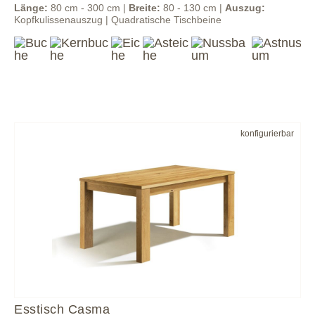
Länge:
80 cm - 300 cm |
Breite:
80 - 130 cm |
Auszug:
Kopfkulissenauszug | Quadratische Tischbeine
konfigurierbar
Esstisch Casma