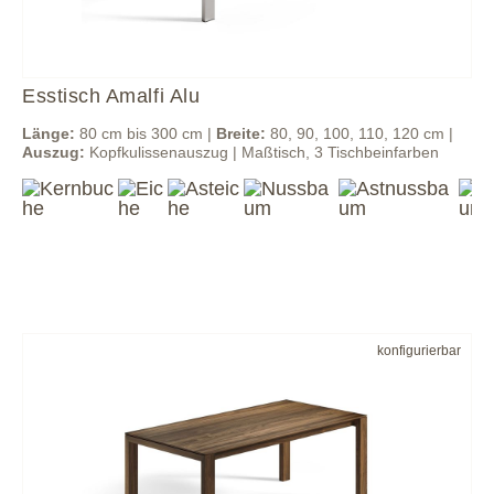
Esstisch Amalfi Alu
Länge:
80 cm bis 300 cm |
Breite:
80, 90, 100, 110, 120 cm |
Auszug:
Kopfkulissenauszug | Maßtisch, 3 Tischbeinfarben
konfigurierbar