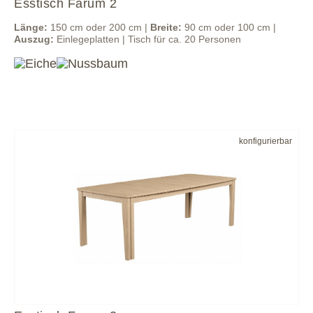
Esstisch Farum 2
Länge:
150 cm oder 200 cm |
Breite:
90 cm oder 100 cm |
Auszug:
Einlegeplatten | Tisch für ca. 20 Personen
konfigurierbar