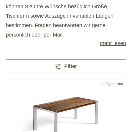
können Sie Ihre Wünsche bezüglich Größe,
Tischform sowie Auszüge in variablen Längen
bestimmen. Fragen beantworten wir gerne
persönlich oder per Mail.
mehr lesen
Filter
konfigurierbar