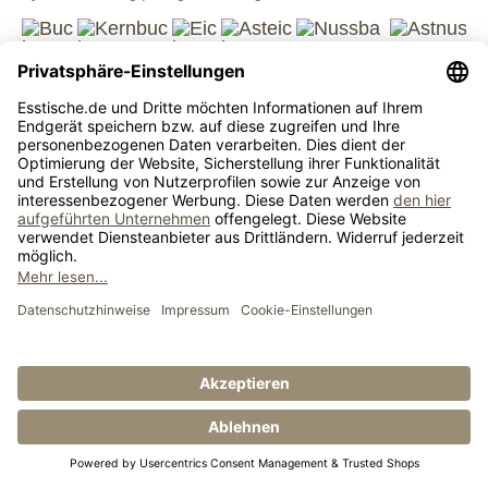
konfigurierbar
Esstisch Kampen 3
Länge:
160 cm - 240 cm |
Breite:
90 cm - 110 cm |
Auszug: