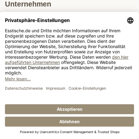
Unternehmen
Service & Hilfe
Lieferung nach
Tische ausziehbar
Tische
Sie schauen sich gerade an: Keramik Esstische
© Esstische.de GmbH & Co. KG 2026