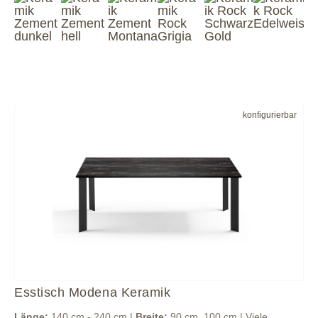
konfigurierbar
Esstisch Modena Keramik
Länge:
140 cm - 240 cm |
Breite:
90 cm, 100 cm | Viele