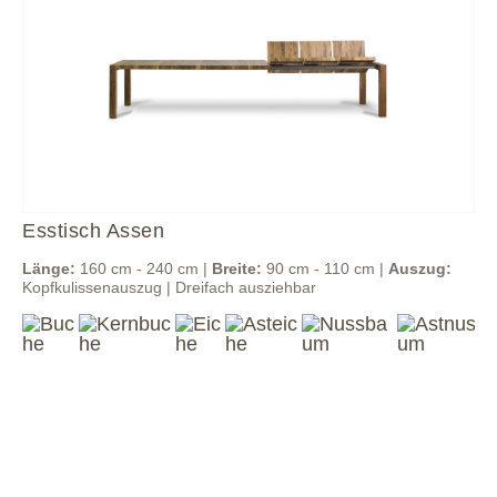
Esstisch Assen
Länge:
160 cm - 240 cm |
Breite:
90 cm - 110 cm |
Auszug:
Kopfkulissenauszug | Dreifach ausziehbar