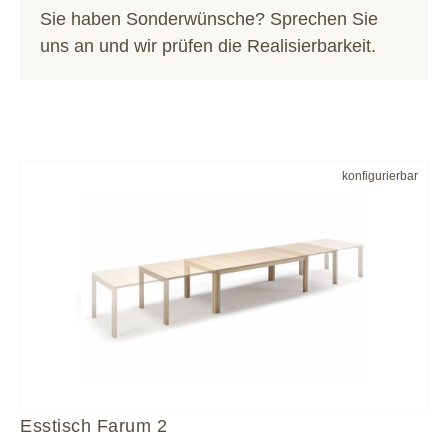
Sie haben Sonderwünsche? Sprechen Sie
uns an und wir prüfen die Realisierbarkeit.
konfigurierbar
Esstisch Farum 2