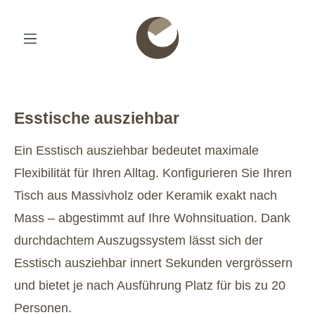
Esstische ausziehbar
Ein Esstisch ausziehbar bedeutet maximale
Flexibilität für Ihren Alltag. Konfigurieren Sie Ihren
Tisch aus Massivholz oder Keramik exakt nach
Mass – abgestimmt auf Ihre Wohnsituation. Dank
durchdachtem Auszugssystem lässt sich der
Esstisch ausziehbar innert Sekunden vergrössern
und bietet je nach Ausführung Platz für bis zu 20
Personen.