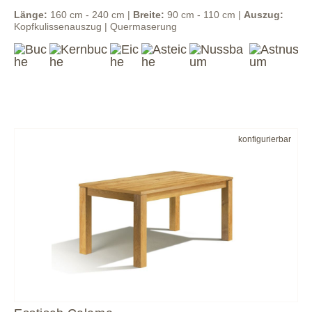
Länge:
160 cm - 240 cm |
Breite:
90 cm - 110 cm |
Auszug:
Kopfkulissenauszug | Quermaserung
konfigurierbar