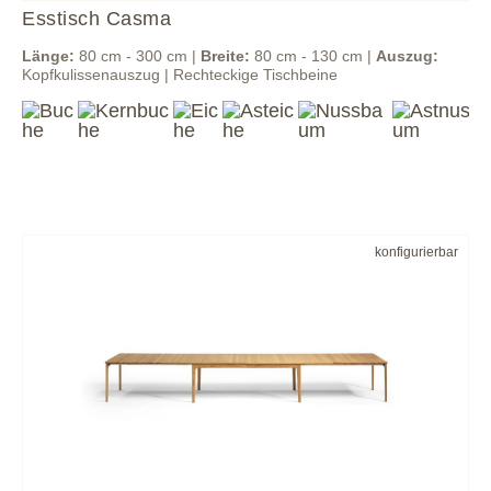
Esstisch Casma
Länge:
80 cm - 300 cm |
Breite:
80 cm - 130 cm |
Auszug:
Kopfkulissenauszug | Rechteckige Tischbeine
konfigurierbar