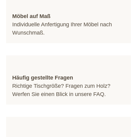
Möbel auf Maß
Individuelle Anfertigung Ihrer Möbel nach
Wunschmaß.
Häufig gestellte Fragen
Richtige Tischgröße? Fragen zum Holz?
Werfen Sie einen Blick in unsere
FAQ
.