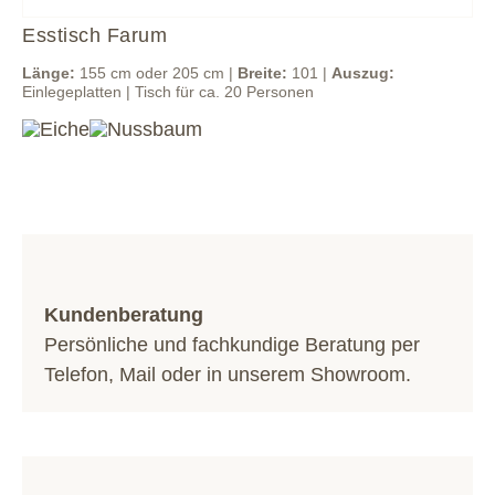
Esstisch Farum
Länge:
155 cm oder 205 cm |
Breite:
101 |
Auszug:
Einlegeplatten | Tisch für ca. 20 Personen
Kundenberatung
Persönliche und fachkundige Beratung per
Telefon
,
Mail
oder in unserem
Showroom
.