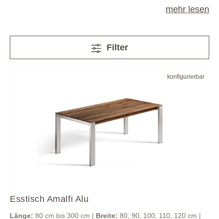
mehr lesen
Filter
konfigurierbar
Esstisch Amalfi Alu
Länge:
80 cm bis 300 cm |
Breite:
80, 90, 100, 110, 120 cm |