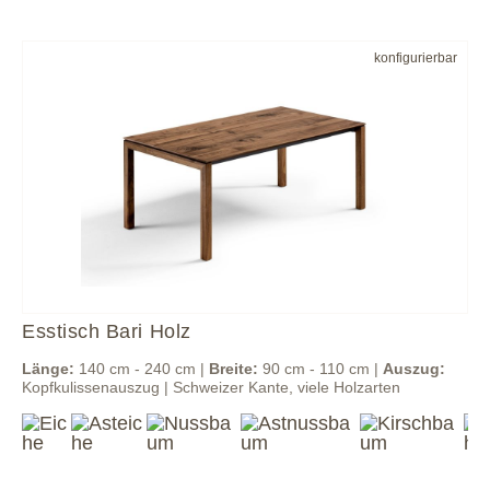
konfigurierbar
Esstisch Bari Holz
Länge:
140 cm - 240 cm |
Breite:
90 cm - 110 cm |
Auszug:
Kopfkulissenauszug | Schweizer Kante, viele Holzarten