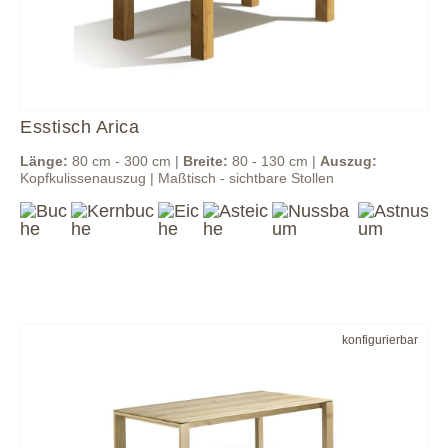
Esstisch Arica
Länge:
80 cm - 300 cm |
Breite:
80 - 130 cm |
Auszug:
Kopfkulissenauszug | Maßtisch - sichtbare Stollen
konfigurierbar