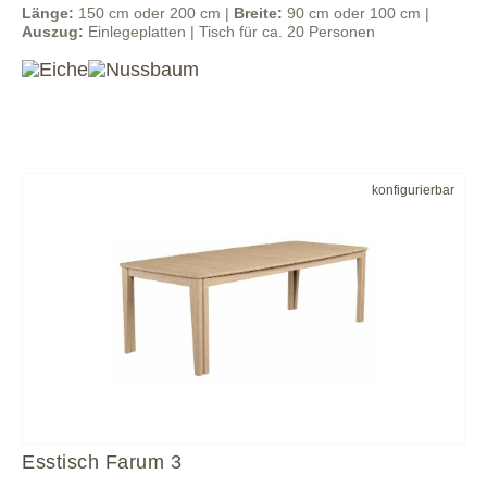
Länge:
150 cm oder 200 cm |
Breite:
90 cm oder 100 cm |
Auszug:
Einlegeplatten | Tisch für ca. 20 Personen
konfigurierbar
Esstisch Farum 3