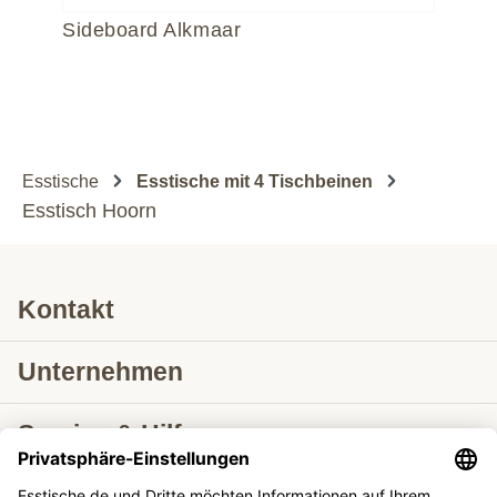
Sideboard Alkmaar
Es
Esstische
Esstische mit 4 Tischbeinen
Esstisch Hoorn
Kontakt
Unternehmen
Service & Hilfe
Lieferung nach