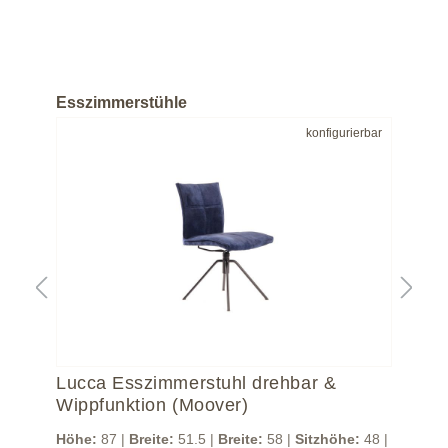
Esszimmerstühle
bar
konfigurierbar
Lucca Esszimmerstuhl drehbar &
Lu
Wippfunktion (Moover)
Wi
48 |
Höhe:
87 |
Breite:
51.5 |
Breite:
58 |
Sitzhöhe:
48 |
Höh