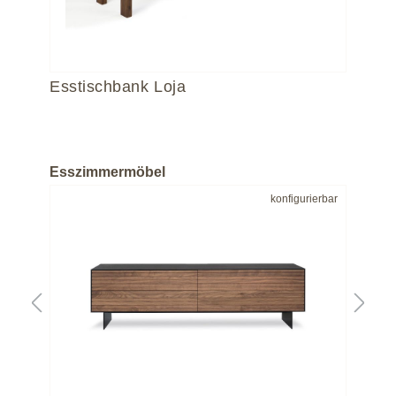
Esstischbank Loja
Es
Esszimmermöbel
bar
konfigurierbar