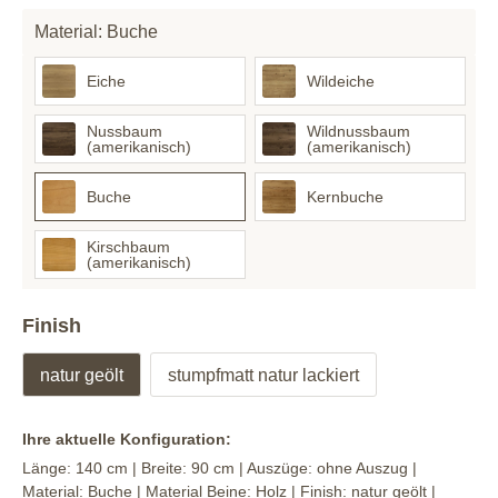
Material: Buche
Eiche
Wildeiche
Nussbaum
Wildnussbaum
(amerikanisch)
(amerikanisch)
Buche
Kernbuche
Kirschbaum
(amerikanisch)
Finish
natur geölt
stumpfmatt natur lackiert
Ihre aktuelle Konfiguration:
Länge:
140 cm
| Breite:
90 cm
| Auszüge:
ohne Auszug
|
Material:
Buche
| Material Beine:
Holz
| Finish:
natur geölt
|