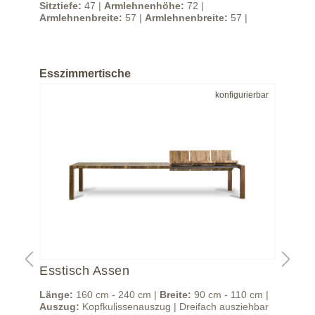
Sitztiefe:
47 |
Armlehnenhöhe:
72 |
Sitz
Armlehnenbreite:
57 |
Armlehnenbreite:
57 |
Arm
Esszimmertische
bar
konfigurierbar
Esstisch Assen
Ess
 |
Länge:
160 cm - 240 cm |
Breite:
90 cm - 110 cm |
Län
sch
Auszug:
Kopfkulissenauszug | Dreifach ausziehbar
Aus