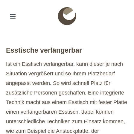
Esstische verlängerbar
Ist ein Esstisch verlängerbar, kann dieser je nach
Situation vergrößert und so Ihrem Platzbedarf
angepasst werden. So wird schnell Platz für
zusätzliche Personen geschaffen. Eine integrierte
Technik macht aus einem Esstisch mit fester Platte
einen verlängerbaren Esstisch, dabei können
unterschiedliche Techniken zum Einsatz kommen,
wie zum Beispiel die Ansteckplatte, der