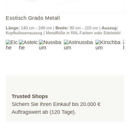
Esstisch Grado Metall
Länge:
140 cm - 240 cm |
Breite:
90 cm - 110 cm |
Auszug:
Kopfkulissenauszug | Metallfüße in RAL Farben oder Edelstahl
Trusted Shops
Sichern Sie Ihren Einkauf bis 20.000 €
Auftragswert ab (120 Tage).