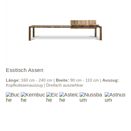
Esstisch Assen
Länge:
160 cm - 240 cm |
Breite:
90 cm - 110 cm |
Auszug:
Kopfkulissenauszug | Dreifach ausziehbar