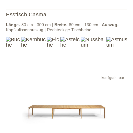
Esstisch Casma
Länge:
80 cm - 300 cm |
Breite:
80 cm - 130 cm |
Auszug:
Kopfkulissenauszug | Rechteckige Tischbeine
konfigurierbar