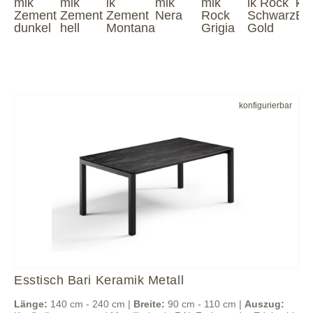
konfigurierbar
Esstisch Bari Keramik Metall
Länge:
140 cm - 240 cm |
Breite:
90 cm - 110 cm |
Auszug: