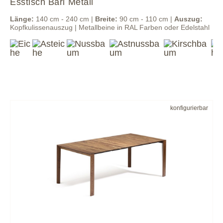
Esstisch Bari Metall
Länge:
140 cm - 240 cm |
Breite:
90 cm - 110 cm |
Auszug:
Kopfkulissenauszug | Metallbeine in RAL Farben oder Edelstahl
konfigurierbar