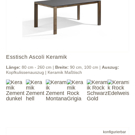
Esstisch Ascoli Keramik
Länge:
80 cm - 260 cm |
Breite:
90 cm, 100 cm |
Auszug:
Kopfkulissenauszug | Keramik Maßtisch
konfigurierbar