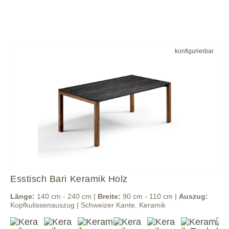
konfigurierbar
Esstisch Bari Keramik Holz
Länge:
140 cm - 240 cm |
Breite:
90 cm - 110 cm |
Auszug:
Kopfkulissenauszug | Schweizer Kante, Keramik