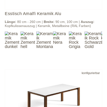
Esstisch Amalfi Keramik Alu
Länge:
80 cm - 260 cm |
Breite:
90 cm, 100 cm |
Auszug:
Kopfkulissenauszug | Keramik, Metallbeine (RAL Farben)
konfigurierbar