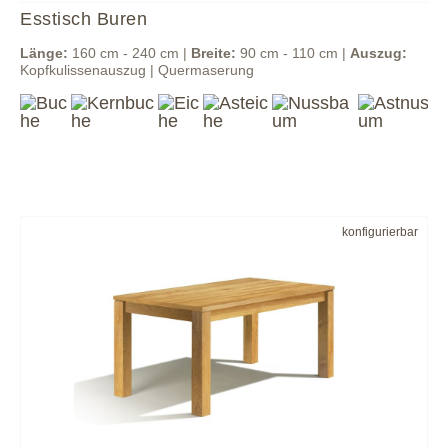
Esstisch Buren
Länge:
160 cm - 240 cm |
Breite:
90 cm - 110 cm |
Auszug:
Kopfkulissenauszug | Quermaserung
konfigurierbar