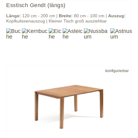
Esstisch Gendt (längs)
Länge:
120 cm - 200 cm |
Breite:
80 cm - 100 cm |
Auszug:
Kopfkulissenauszug | Kleiner Tisch groß ausziehbar
konfigurierbar