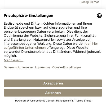
konfigurierbar
Esstisch Jean
Länge:
90 cm - 240 cm |
Breite:
90 cm - 100 cm |
Auszug:
keine Möglichkeit | Organische Tischbeine