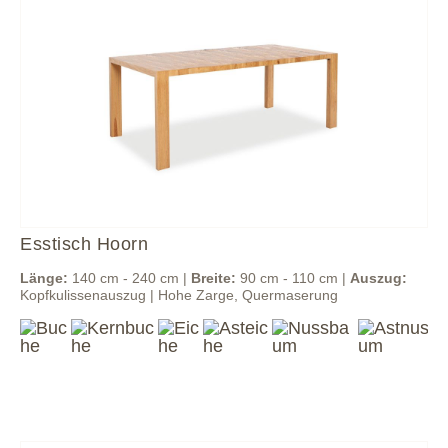
Esstisch Hoorn
Länge:
140 cm - 240 cm |
Breite:
90 cm - 110 cm |
Auszug:
Kopfkulissenauszug | Hohe Zarge, Quermaserung