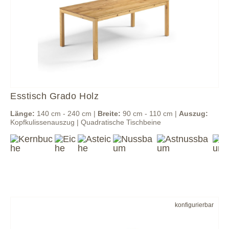
Esstisch Grado Holz
Länge:
140 cm - 240 cm |
Breite:
90 cm - 110 cm |
Auszug:
Kopfkulissenauszug | Quadratische Tischbeine
konfigurierbar