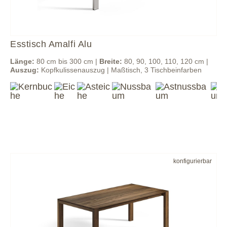
Esstisch Amalfi Alu
Länge:
80 cm bis 300 cm |
Breite:
80, 90, 100, 110, 120 cm |
Auszug:
Kopfkulissenauszug | Maßtisch, 3 Tischbeinfarben
konfigurierbar