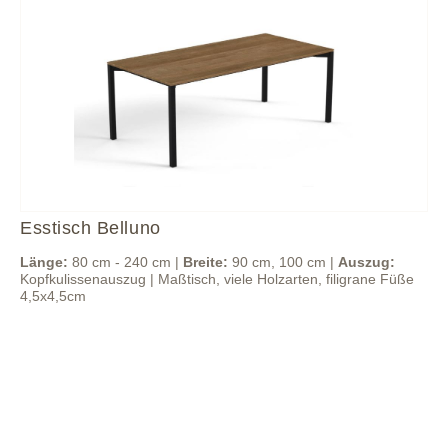
Esstisch Belluno
Länge:
80 cm - 240 cm |
Breite:
90 cm, 100 cm |
Auszug:
Kopfkulissenauszug | Maßtisch, viele Holzarten, filigrane Füße
4,5x4,5cm