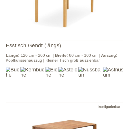
Esstisch Gendt (längs)
Länge:
120 cm - 200 cm |
Breite:
80 cm - 100 cm |
Auszug:
Kopfkulissenauszug | Kleiner Tisch groß ausziehbar
konfigurierbar