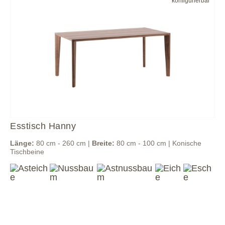
konfigurierbar
Esstisch Hanny
Länge:
80 cm - 260 cm |
Breite:
80 cm - 100 cm | Konische
Tischbeine