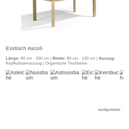
Esstisch Ascoli
Länge:
80 cm - 300 cm |
Breite:
80 cm - 130 cm |
Auszug:
Kopfkulissenauszug | Organische Tischbeine
konfigurierbar