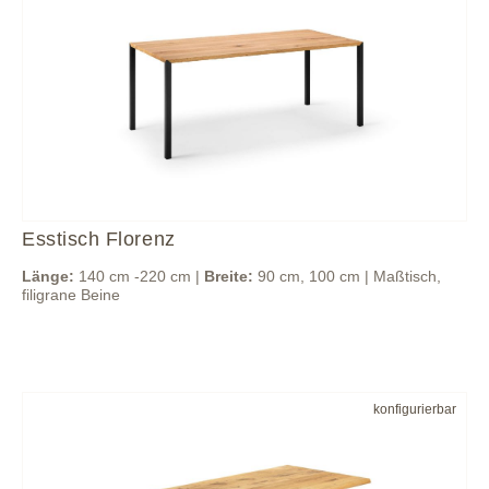
Esstisch Florenz
Länge:
140 cm -220 cm |
Breite:
90 cm, 100 cm | Maßtisch,
filigrane Beine
konfigurierbar