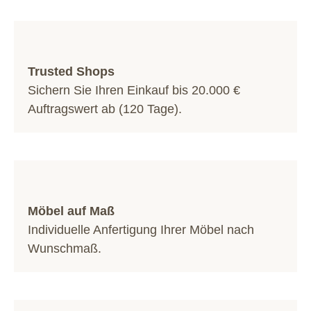
Trusted Shops
Sichern Sie Ihren Einkauf bis 20.000 €
Auftragswert ab (120 Tage).
Möbel auf Maß
Individuelle Anfertigung Ihrer Möbel nach
Wunschmaß.