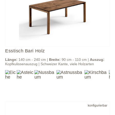
Esstisch Bari Holz
Länge:
140 cm - 240 cm |
Breite:
90 cm - 110 cm |
Auszug:
Kopfkulissenauszug | Schweizer Kante, viele Holzarten
konfigurierbar