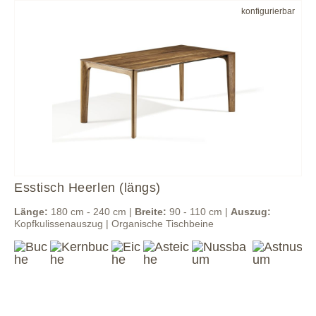
konfigurierbar
Esstisch Heerlen (längs)
Länge:
180 cm - 240 cm |
Breite:
90 - 110 cm |
Auszug:
Kopfkulissenauszug | Organische Tischbeine