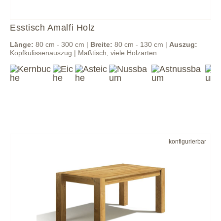
Esstisch Amalfi Holz
Länge:
80 cm - 300 cm |
Breite:
80 cm - 130 cm |
Auszug:
Kopfkulissenauszug | Maßtisch, viele Holzarten
konfigurierbar