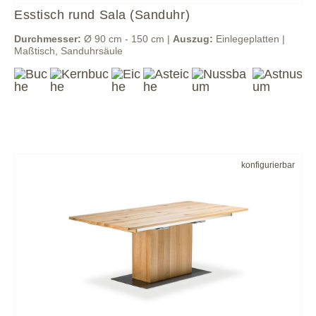
Esstisch rund Sala (Sanduhr)
Durchmesser:
Ø 90 cm - 150 cm |
Auszug:
Einlegeplatten |
Maßtisch, Sanduhrsäule
konfigurierbar