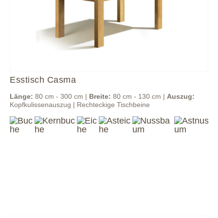
Esstisch Casma
Länge:
80 cm - 300 cm |
Breite:
80 cm - 130 cm |
Auszug:
Kopfkulissenauszug | Rechteckige Tischbeine