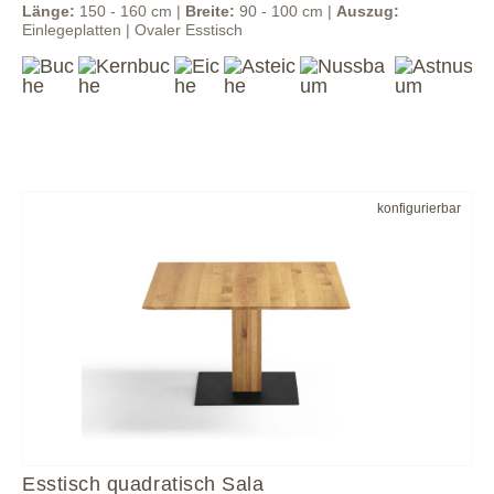
Länge:
150 - 160 cm |
Breite:
90 - 100 cm |
Auszug:
Einlegeplatten | Ovaler Esstisch
konfigurierbar
Esstisch quadratisch Sala