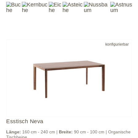
konfigurierbar
Esstisch Neva
Länge:
160 cm - 240 cm |
Breite:
90 cm - 100 cm | Organische
Tischbeine