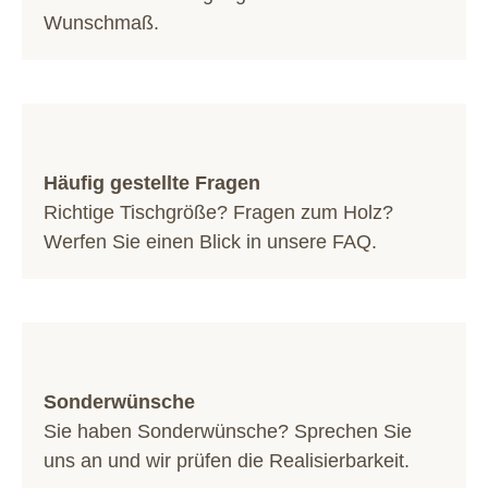
Wunschmaß.
Häufig gestellte Fragen
Richtige Tischgröße? Fragen zum Holz?
Werfen Sie einen Blick in unsere
FAQ
.
Sonderwünsche
Sie haben Sonderwünsche? Sprechen Sie
uns an und wir prüfen die Realisierbarkeit.