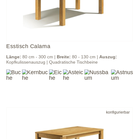
Esstisch Calama
Länge:
80 cm - 300 cm |
Breite:
80 - 130 cm |
Auszug:
Kopfkulissenauszug | Quadratische Tischbeine
konfigurierbar