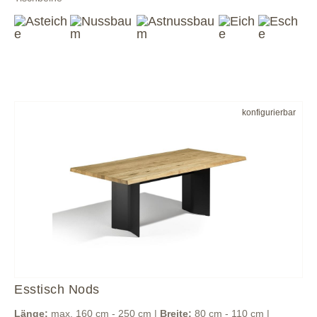
konfigurierbar
Esstisch Nods
Länge:
max. 160 cm - 250 cm |
Breite:
80 cm - 110 cm |