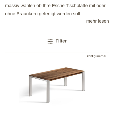
massiv wählen ob Ihre Esche Tischplatte mit oder
ohne Braunkern gefertigt werden soll.
mehr lesen
Filter
konfigurierbar