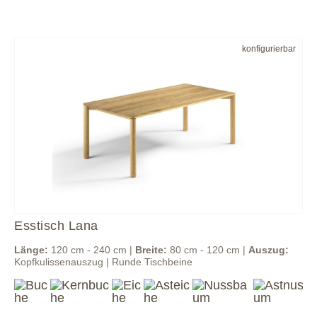
konfigurierbar
Esstisch Lana
Länge:
120 cm - 240 cm |
Breite:
80 cm - 120 cm |
Auszug:
Kopfkulissenauszug | Runde Tischbeine