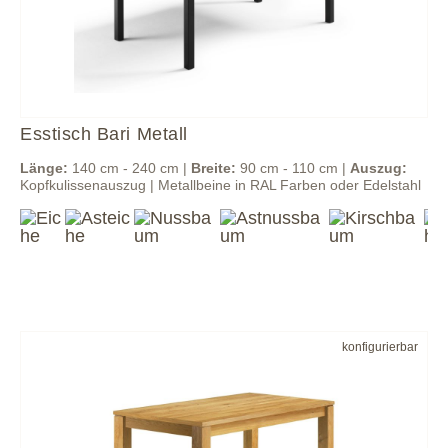
Esstisch Bari Metall
Länge:
140 cm - 240 cm |
Breite:
90 cm - 110 cm |
Auszug:
Kopfkulissenauszug | Metallbeine in RAL Farben oder Edelstahl
konfigurierbar