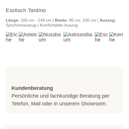
Esstisch Tardino
Länge:
160 cm - 240 cm |
Breite:
90 cm, 100 cm |
Auszug:
Synchronauszug | Komfortabler Auszug
Kundenberatung
Persönliche und fachkundige Beratung per
Telefon
,
Mail
oder in unserem
Showroom
.