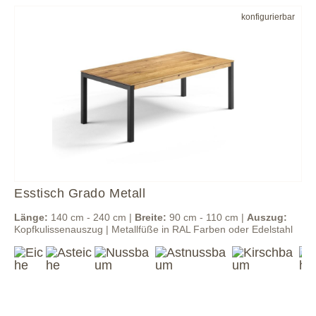
konfigurierbar
Esstisch Grado Metall
Länge:
140 cm - 240 cm |
Breite:
90 cm - 110 cm |
Auszug:
Kopfkulissenauszug | Metallfüße in RAL Farben oder Edelstahl