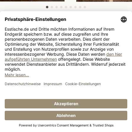
Esstische aus Esche
Die Esche (Fraxinus excelsior) wächst in unseren Breiten
und zählt mit bis zu 40 Metern Höhe zu den stattlichsten
Laubbäumen. Da sich der Kern kaum vom hellgelben
Splint abhebt, gilt die Esche als typischer Kernholzbaum.
Erst nach rund 70 bis 80 Jahren bildet sich der hellbraune
Kern. Dieses Holz besticht durch seine Härte und eine
aussergewöhnliche Langlebigkeit.
Bei esstische.de entscheiden Sie selbst, ob Ihre massive
Eschen-Tischplatte mit oder ohne Braunkern entstehen
soll. Wir führen diverse Tischformen, flexible Grössen und