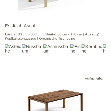
Esstisch Ascoli
Länge:
80 cm - 300 cm |
Breite:
80 cm - 130 cm |
Auszug:
Kopfkulissenauszug | Organische Tischbeine
konfigurierbar