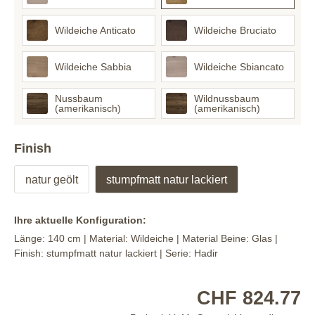
Wildeiche Anticato
Wildeiche Bruciato
Wildeiche Sabbia
Wildeiche Sbiancato
Nussbaum
Wildnussbaum
(amerikanisch)
(amerikanisch)
Finish
natur geölt
stumpfmatt natur lackiert
Ihre aktuelle Konfiguration:
Länge:
140 cm
| Material:
Wildeiche
| Material Beine:
Glas
|
Finish:
stumpfmatt natur lackiert
| Serie:
Hadir
CHF 824.77