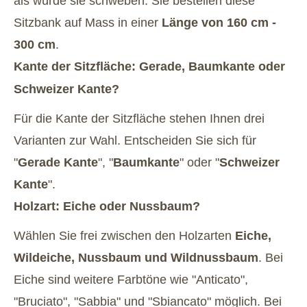
als würde sie schweben. Sie bestellen diese
Sitzbank auf Mass in einer
Länge von 160 cm -
300 cm
.
Kante der Sitzfläche: Gerade, Baumkante oder
Schweizer Kante?
Für die Kante der Sitzfläche stehen Ihnen drei
Varianten zur Wahl. Entscheiden Sie sich für
"
Gerade Kante
", "
Baumkante
" oder "
Schweizer
Kante
".
Holzart: Eiche oder Nussbaum?
Wählen Sie frei zwischen den Holzarten
Eiche,
Wildeiche, Nussbaum und Wildnussbaum
. Bei
Eiche sind weitere Farbtöne wie "Anticato",
"Bruciato", "Sabbia" und "Sbiancato" möglich. Bei