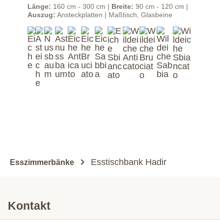
m |
Länge:
160 cm - 300 cm |
Breite:
90 cm - 120 cm |
Län
AL
Auszug:
Ansteckplatten | Maßtisch, Glasbeine
Vie
Esstischbank Hadir
Esszimmerbänke
Kontakt