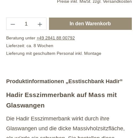
Preise inkl. MwSt. zzgl. Versandkosten
In den Warenkorb
Beratung unter
+49 2841 88 00792
Lieferzeit: ca. 8 Wochen
Lieferung mit geschultem Personal inkl. Montage
Produktinformationen „Esstischbank Hadir”
Hadir Esszimmerbank auf Mass mit
Glaswangen
Die Hadir Esszimmerbank wirkt durch ihre
Glaswangen und die dicke Massivholzsitzfläche,