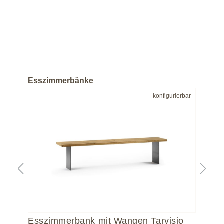
Esszimmerbänke
bar
konfigurierbar
Esszimmerbank mit Wangen Tarvisio
Es