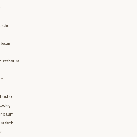
e
eiche
ssbaum
dnussbaum
he
nbuche
teckig
schbaum
ratisch
he