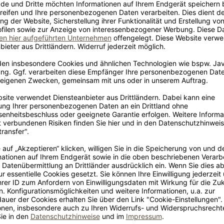
r meist noch am selben
 Der Versand erfolgt als
n die Mustersets nach 3
 geben Sie uns Bescheid,
en können.
z? Werfen Sie einen