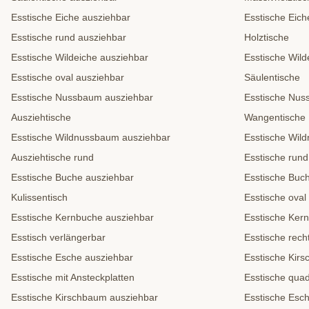
Esstische Eiche ausziehbar
Esstische Eich
Esstische rund ausziehbar
Holztische
Esstische Wildeiche ausziehbar
Esstische Wild
Esstische oval ausziehbar
Säulentische
Esstische Nussbaum ausziehbar
Esstische Nu
Ausziehtische
Wangentische
Esstische Wildnussbaum ausziehbar
Esstische Wil
Ausziehtische rund
Esstische rund
Esstische Buche ausziehbar
Esstische Buc
Kulissentisch
Esstische oval
Esstische Kernbuche ausziehbar
Esstische Ker
Esstisch verlängerbar
Esstische rech
Esstische Esche ausziehbar
Esstische Kir
Esstische mit Ansteckplatten
Esstische quad
Esstische Kirschbaum ausziehbar
Esstische Esc