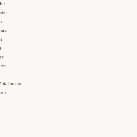
che
sche
h
warz
us
s
ss
ter
Metallbeinen
ern