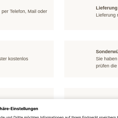
Lieferun
g per
Telefon
,
Mail
oder
Lieferung 
Sonderw
ster kostenlos
Sie haben
prüfen die
Möbel au
 Auftragswert ab (120
Individue