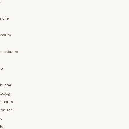
e
eiche
ssbaum
dnussbaum
he
nbuche
teckig
schbaum
ratisch
he
che