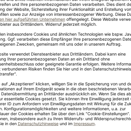
Sonderw
z? Werfen Sie einen
Sie haben
prüfen die
150/230 cm
Ø 150 x 240 cm
stisch rund 150 cm ausziehbar