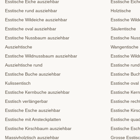
Esstische Eiche ausziehbar
Esstische Eich
Esstische rund ausziehbar
Holztische
Esstische Wildeiche ausziehbar
Esstische Wild
Esstische oval ausziehbar
Säulentische
Esstische Nussbaum ausziehbar
Esstische Nu
Ausziehtische
Wangentische
Esstische Wildnussbaum ausziehbar
Esstische Wil
Ausziehtische rund
Esstische rund
Esstische Buche ausziehbar
Esstische Buc
Kulissentisch
Esstische oval
Esstische Kernbuche ausziehbar
Esstische Ker
Esstisch verlängerbar
Esstische rech
Esstische Esche ausziehbar
Esstische Kir
Esstische mit Ansteckplatten
Esstische quad
Esstische Kirschbaum ausziehbar
Esstische Esc
Massivholztisch ausziehbar
Grosse Esstis