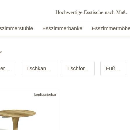
Hochwertige Esstische nach Maß.
szimmerstühle
Esszimmerbänke
Esszimmermöbe
r
erial
Tischkante
Tischform
Fußart
konfigurierbar