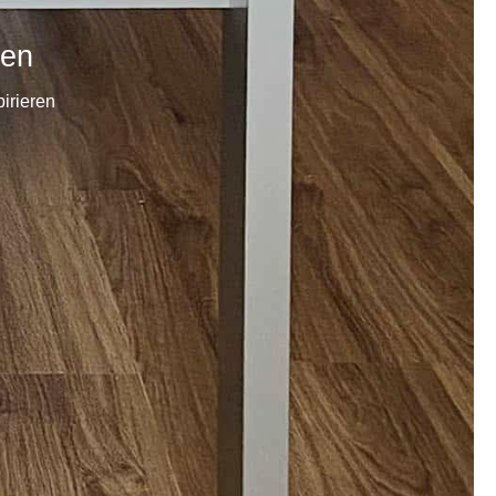
een
irieren