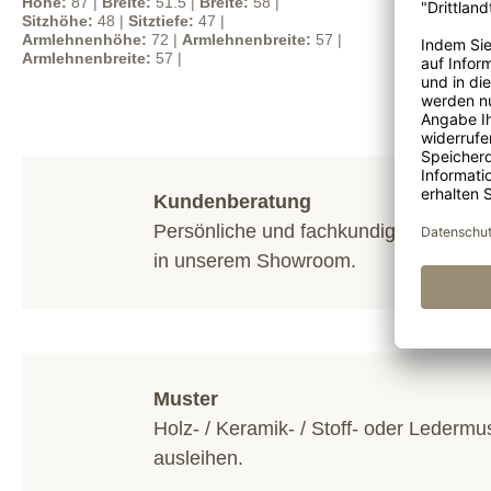
Höhe:
87 |
Breite:
51.5 |
Breite:
58 |
Sitzhöhe:
48 |
Sitztiefe:
47 |
Armlehnenhöhe:
72 |
Armlehnenbreite:
57 |
Armlehnenbreite:
57 |
Kundenberatung
Persönliche und fachkundige Beratun
in unserem
Showroom
.
Muster
Holz- / Keramik- / Stoff- oder Ledermu
ausleihen.