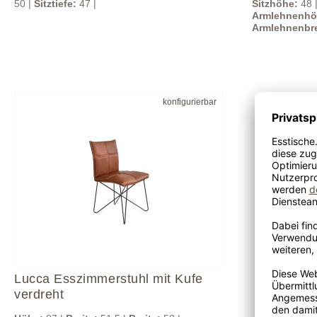
50 |
Sitztiefe:
47 |
Sitzhöhe:
48 
Armlehnenhö
Armlehnenbre
konfigurierbar
Lucca Esszimmerstuhl mit Kufe
verdreht