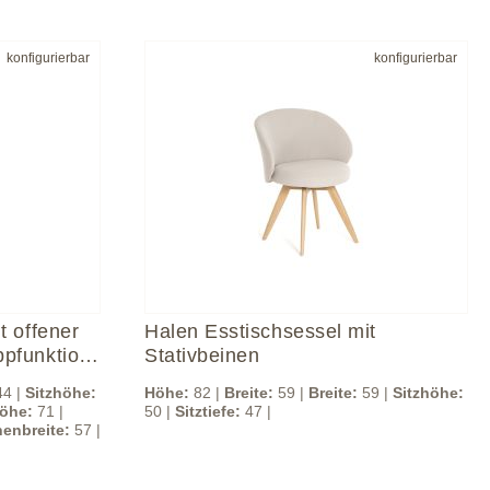
konfigurierbar
konfigurierbar
t offener
Halen Esstischsessel mit
pfunktion
Stativbeinen
4 |
Sitzhöhe:
Höhe:
82 |
Breite:
59 |
Breite:
59 |
Sitzhöhe:
öhe:
71 |
50 |
Sitztiefe:
47 |
enbreite:
57 |