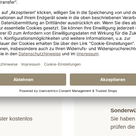
Lieferun
g per
Telefon
,
Mail
oder
Lieferung 
Sonderw
ster kostenlos
Sie haben
prüfen die