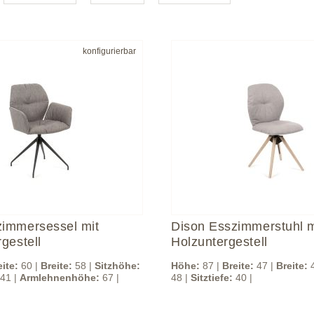
konfigurierbar
zimmersessel mit
Dison Esszimmerstuhl m
rgestell
Holzuntergestell
eite:
60 |
Breite:
58 |
Sitzhöhe:
Höhe:
87 |
Breite:
47 |
Breite:
4
41 |
Armlehnenhöhe:
67 |
48 |
Sitztiefe:
40 |