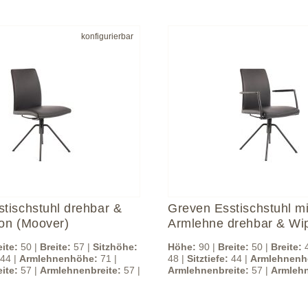
konfigurierbar
tischstuhl drehbar &
Greven Esstischstuhl mi
on (Moover)
Armlehne drehbar & Wip
(Moover)
eite:
50 |
Breite:
57 |
Sitzhöhe:
Höhe:
90 |
Breite:
50 |
Breite:
4
44 |
Armlehnenhöhe:
71 |
48 |
Sitztiefe:
44 |
Armlehnenh
ite:
57 |
Armlehnenbreite:
57 |
Armlehnenbreite:
57 |
Armlehn