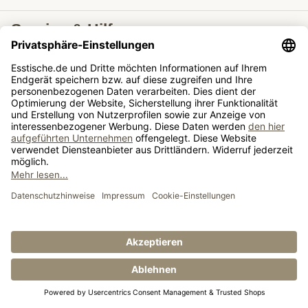
Service & Hilfe
Lieferung nach
Tische ausziehbar
Tische
© Esstische.de GmbH & Co. KG 2026
Impressum
AGB
Datenschutz
Widerrufsrecht