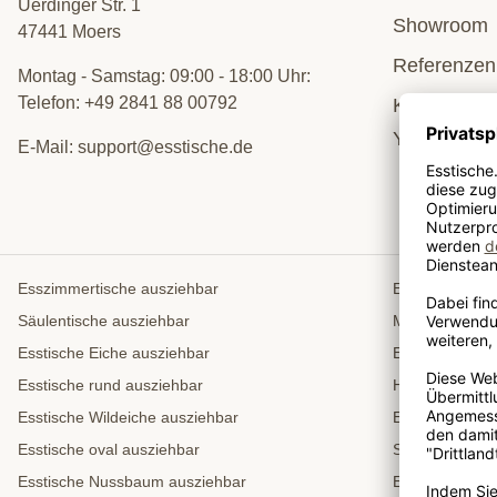
Uerdinger Str. 1
Showroom
47441 Moers
Referenzen
Montag - Samstag: 09:00 - 18:00 Uhr:
Telefon:
+49 2841 88 00792
Karriere
YouTube
E-Mail:
support@esstische.de
Esszimmertische ausziehbar
Esszimmertisc
Säulentische ausziehbar
Massivholztisc
Esstische Eiche ausziehbar
Esstische Eich
Esstische rund ausziehbar
Holztische
Esstische Wildeiche ausziehbar
Esstische Wild
Esstische oval ausziehbar
Säulentische
Esstische Nussbaum ausziehbar
Esstische Nu