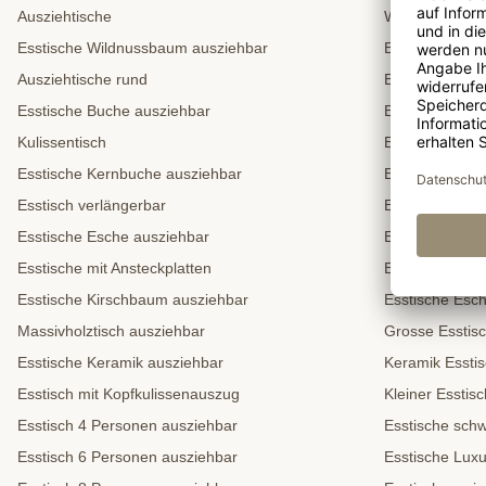
Ausziehtische
Wangentische
Esstische Wildnussbaum ausziehbar
Esstische Wil
Ausziehtische rund
Esstische rund
Esstische Buche ausziehbar
Esstische Buc
Kulissentisch
Esstische oval
Esstische Kernbuche ausziehbar
Esstische Ker
Esstisch verlängerbar
Esstische rech
Esstische Esche ausziehbar
Esstische Kir
Esstische mit Ansteckplatten
Esstische quad
Esstische Kirschbaum ausziehbar
Esstische Esc
Massivholztisch ausziehbar
Grosse Esstis
Esstische Keramik ausziehbar
Keramik Essti
Esstisch mit Kopfkulissenauszug
Kleiner Esstisc
Esstisch 4 Personen ausziehbar
Esstische sch
Esstisch 6 Personen ausziehbar
Esstische Lux