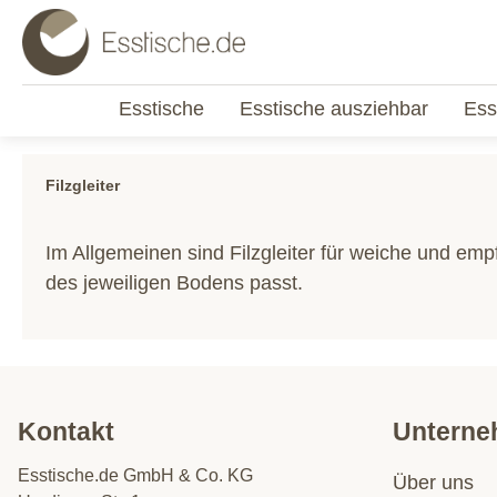
Esstische
Esstische ausziehbar
Ess
Filzgleiter
Im Allgemeinen sind Filzgleiter für weiche und emp
des jeweiligen Bodens passt.
Kontakt
Untern
Esstische.de GmbH & Co. KG
Über uns