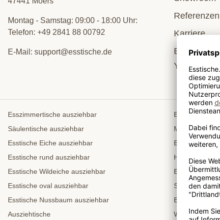
47441 Moers
Referenzen
Montag - Samstag: 09:00 - 18:00 Uhr:
Telefon:
+49 2841 88 00792
Karriere
Blog
E-Mail:
support@esstische.de
YouTube
Esszimmertische ausziehbar
Esszimmertisc
Säulentische ausziehbar
Massivholztisc
Esstische Eiche ausziehbar
Esstische Eich
Esstische rund ausziehbar
Holztische
Esstische Wildeiche ausziehbar
Esstische Wild
Esstische oval ausziehbar
Säulentische
Esstische Nussbaum ausziehbar
Esstische Nu
Ausziehtische
Wangentische