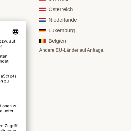
Österreich
Niederlande
Luxemburg
Belgien
Andere EU-Länder auf Anfrage.