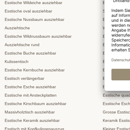
Esstische Wildeiche ausziehbar
Esstische Wild
Esstische oval ausziehbar
Säulentische
Esstische Nussbaum ausziehbar
Esstische Nu
Ausziehtische
Wangentische
Esstische Wildnussbaum ausziehbar
Esstische Wil
Ausziehtische rund
Esstische rund
Esstische Buche ausziehbar
Esstische Buc
Kulissentisch
Esstische oval
Esstische Kernbuche ausziehbar
Esstische Ker
Esstisch verlängerbar
Esstische rech
Esstische Esche ausziehbar
Esstische Kir
Esstische mit Ansteckplatten
Esstische quad
Esstische Kirschbaum ausziehbar
Esstische Esc
Massivholztisch ausziehbar
Grosse Esstis
Esstische Keramik ausziehbar
Keramik Essti
Esstisch mit Kopfkulissenauszug
Kleiner Esstisc