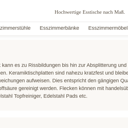
Hochwertige Esstische nach Maß.
zimmerstühle
Esszimmerbänke
Esszimmermöbel
 kann es zu Rissbildungen bis hin zur Absplitterung un
zen. Keramiktischplatten sind nahezu kratzfest und bleib
eichungen aufweisen. Dies entspricht den gängigen Qual
offsäure gereinigt werden. Flecken können mit handelsüb
ahl Topfreiniger, Edelstahl Pads etc.