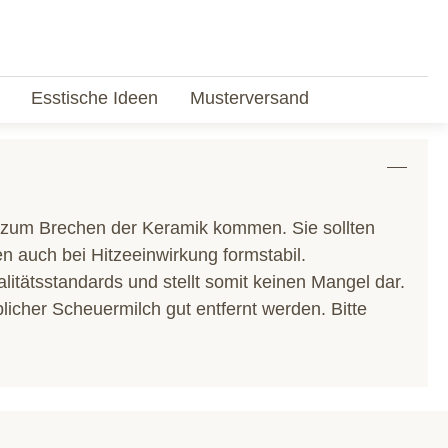
Esstische Ideen
Musterversand
d zum Brechen der Keramik kommen. Sie sollten
en auch bei Hitzeeinwirkung formstabil.
itätsstandards und stellt somit keinen Mangel dar.
licher Scheuermilch gut entfernt werden. Bitte