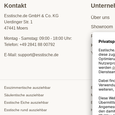
Kontakt
Untern
Esstische.de GmbH & Co. KG
Über uns
Uerdinger Str. 1
Showroom
47441 Moers
Referenzen
Montag - Samstag: 09:00 - 18:00 Uhr:
Telefon:
+49 2841 88 00792
Karriere
YouTube
E-Mail:
support@esstische.de
Esszimmertische ausziehbar
Esszimmertisc
Säulentische ausziehbar
Massivholztisc
Esstische Eiche ausziehbar
Esstische Eich
Esstische rund ausziehbar
Holztische