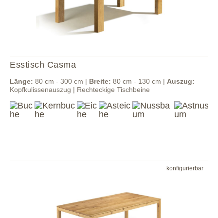
Esstisch Casma
Länge:
80 cm - 300 cm |
Breite:
80 cm - 130 cm |
Auszug:
Kopfkulissenauszug | Rechteckige Tischbeine
konfigurierbar