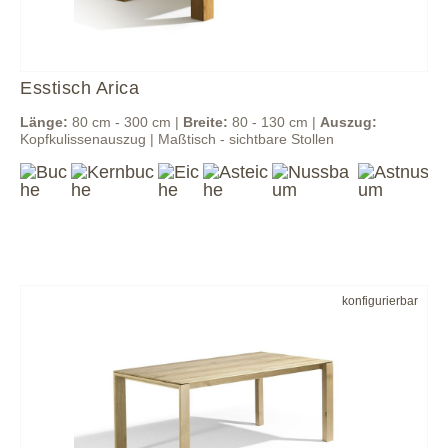
Esstisch Arica
Länge:
80 cm - 300 cm |
Breite:
80 - 130 cm |
Auszug:
Kopfkulissenauszug | Maßtisch - sichtbare Stollen
konfigurierbar