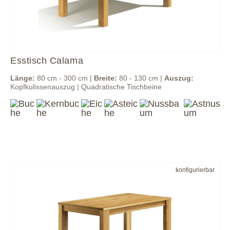
Esstisch Calama
Länge:
80 cm - 300 cm |
Breite:
80 - 130 cm |
Auszug:
Kopfkulissenauszug | Quadratische Tischbeine
konfigurierbar