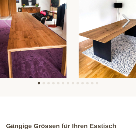
Gängige Grössen für Ihren Esstisch