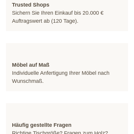
Trusted Shops
Sichern Sie Ihren Einkauf bis 20.000 €
Auftragswert ab (120 Tage).
Möbel auf Maß
Individuelle Anfertigung Ihrer Möbel nach
Wunschmaß.
Häufig gestellte Fragen
Richtige Tischgröße? Fragen zum Holz?