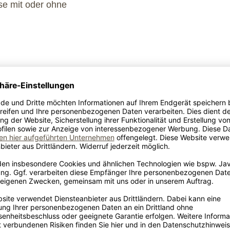
se mit oder ohne
us Deutschland und
 Nordamerika. Dort sind
entspricht unseren hohen
chiede, Verwachsungen
. Diese Vielfalt ist keine