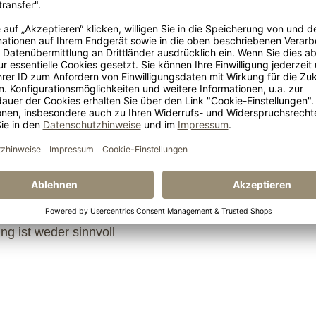
l für Holz und Mensch.
April) darauf, dass
t das Holz schwinden.
n.
en oder Heizkörper. In
Sie die Werte
ng ist weder sinnvoll