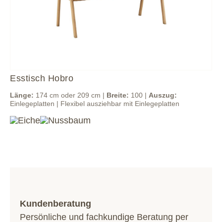
Esstisch Hobro
Länge:
174 cm oder 209 cm |
Breite:
100 |
Auszug:
Einlegeplatten | Flexibel ausziehbar mit Einlegeplatten
Kundenberatung
Persönliche und fachkundige Beratung per