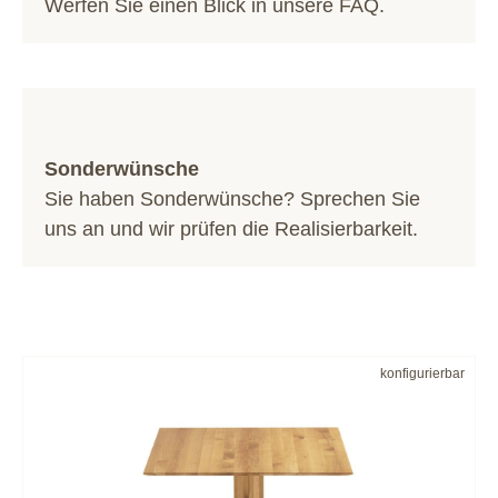
Werfen Sie einen Blick in unsere
FAQ
.
Sonderwünsche
Sie haben Sonderwünsche? Sprechen Sie
uns an und wir prüfen die Realisierbarkeit.
konfigurierbar