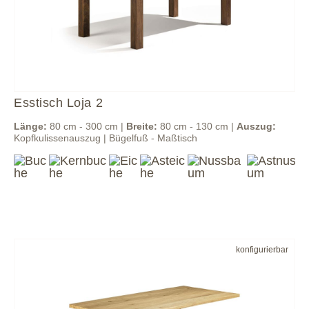
Esstisch Loja 2
Länge:
80 cm - 300 cm |
Breite:
80 cm - 130 cm |
Auszug:
Kopfkulissenauszug | Bügelfuß - Maßtisch
konfigurierbar