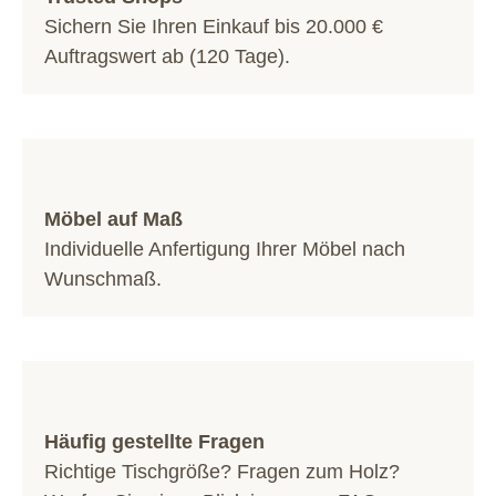
Sichern Sie Ihren Einkauf bis 20.000 €
Auftragswert ab (120 Tage).
Möbel auf Maß
Individuelle Anfertigung Ihrer Möbel nach
Wunschmaß.
Häufig gestellte Fragen
Richtige Tischgröße? Fragen zum Holz?