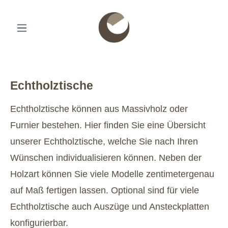
Echtholztische
Echtholztische können aus Massivholz oder
Furnier bestehen. Hier finden Sie eine Übersicht
unserer Echtholztische, welche Sie nach Ihren
Wünschen individualisieren können. Neben der
Holzart können Sie viele Modelle zentimetergenau
auf Maß fertigen lassen. Optional sind für viele
Echtholztische auch Auszüge und Ansteckplatten
konfigurierbar.