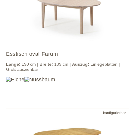
Esstisch oval Farum
Länge:
190 cm |
Breite:
109 cm |
Auszug:
Einlegeplatten |
Groß ausziehbar
konfigurierbar