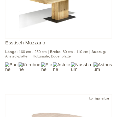
Esstisch Muzzano
Länge:
160 cm - 250 cm |
Breite:
80 cm - 110 cm |
Auszug:
Ansteckplatten | Holzsäule, Bodenplatte
konfigurierbar