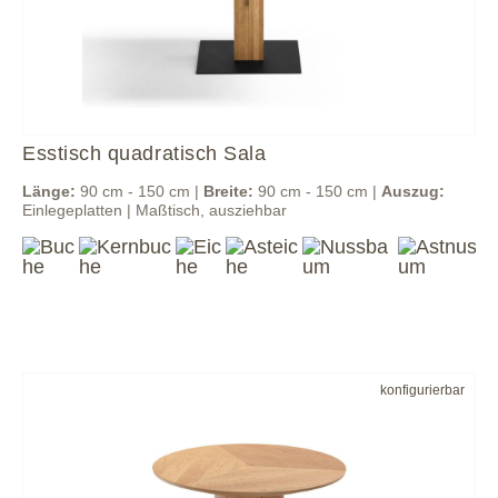
Esstisch quadratisch Sala
Länge:
90 cm - 150 cm |
Breite:
90 cm - 150 cm |
Auszug:
Einlegeplatten | Maßtisch, ausziehbar
konfigurierbar