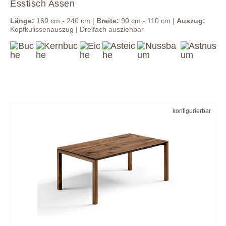
Esstisch Assen
Länge:
160 cm - 240 cm |
Breite:
90 cm - 110 cm |
Auszug:
Kopfkulissenauszug | Dreifach ausziehbar
konfigurierbar