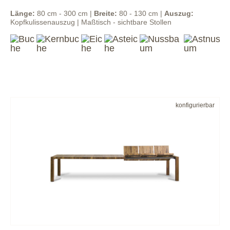
Länge:
80 cm - 300 cm |
Breite:
80 - 130 cm |
Auszug:
Kopfkulissenauszug | Maßtisch - sichtbare Stollen
konfigurierbar