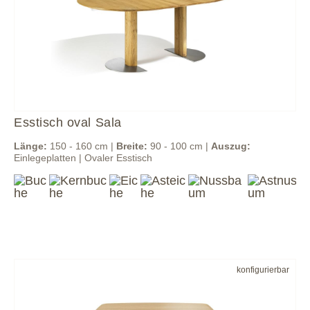
Esstisch oval Sala
Länge:
150 - 160 cm |
Breite:
90 - 100 cm |
Auszug:
Einlegeplatten | Ovaler Esstisch
konfigurierbar