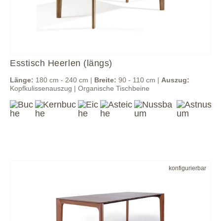
Esstisch Heerlen (längs)
Länge:
180 cm - 240 cm |
Breite:
90 - 110 cm |
Auszug:
Kopfkulissenauszug | Organische Tischbeine
konfigurierbar