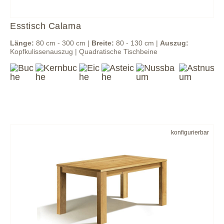
Esstisch Calama
Länge:
80 cm - 300 cm |
Breite:
80 - 130 cm |
Auszug:
Kopfkulissenauszug | Quadratische Tischbeine
konfigurierbar