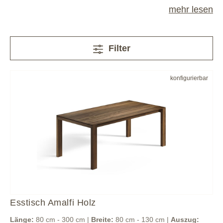
mehr lesen
Filter
konfigurierbar
Esstisch Amalfi Holz
Länge:
80 cm - 300 cm |
Breite:
80 cm - 130 cm |
Auszug: