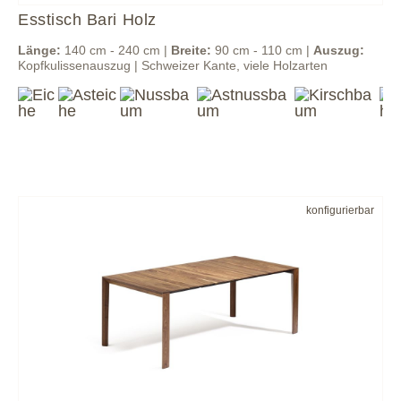
Esstisch Bari Holz
Länge:
140 cm - 240 cm |
Breite:
90 cm - 110 cm |
Auszug:
Kopfkulissenauszug | Schweizer Kante, viele Holzarten
konfigurierbar