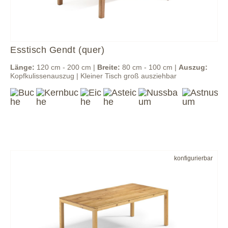
Esstisch Gendt (quer)
Länge:
120 cm - 200 cm |
Breite:
80 cm - 100 cm |
Auszug:
Kopfkulissenauszug | Kleiner Tisch groß ausziehbar
konfigurierbar