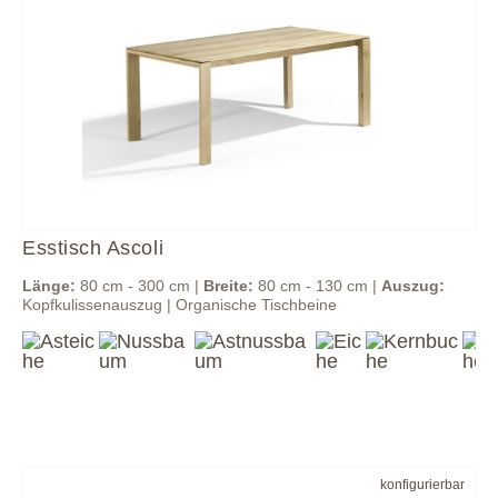
Esstisch Ascoli
Länge:
80 cm - 300 cm |
Breite:
80 cm - 130 cm |
Auszug:
Kopfkulissenauszug | Organische Tischbeine
konfigurierbar