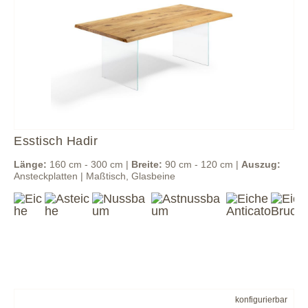
Esstisch Hadir
Länge:
160 cm - 300 cm |
Breite:
90 cm - 120 cm |
Auszug:
Ansteckplatten | Maßtisch, Glasbeine
konfigurierbar