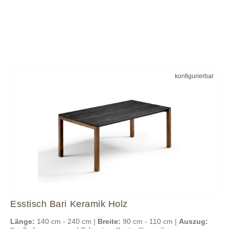
konfigurierbar
Esstisch Bari Keramik Holz
Länge:
140 cm - 240 cm |
Breite:
90 cm - 110 cm |
Auszug: