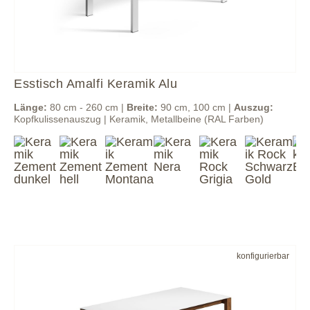
Esstisch Amalfi Keramik Alu
Länge:
80 cm - 260 cm |
Breite:
90 cm, 100 cm |
Auszug:
Kopfkulissenauszug | Keramik, Metallbeine (RAL Farben)
konfigurierbar