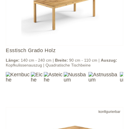
Esstisch Grado Holz
Länge:
140 cm - 240 cm |
Breite:
90 cm - 110 cm |
Auszug:
Kopfkulissenauszug | Quadratische Tischbeine
konfigurierbar