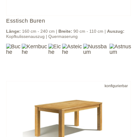
Esstisch Buren
Länge:
160 cm - 240 cm |
Breite:
90 cm - 110 cm |
Auszug:
Kopfkulissenauszug | Quermaserung
konfigurierbar