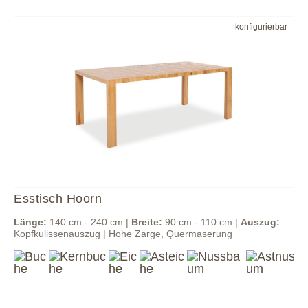
konfigurierbar
Esstisch Hoorn
Länge:
140 cm - 240 cm |
Breite:
90 cm - 110 cm |
Auszug:
Kopfkulissenauszug | Hohe Zarge, Quermaserung