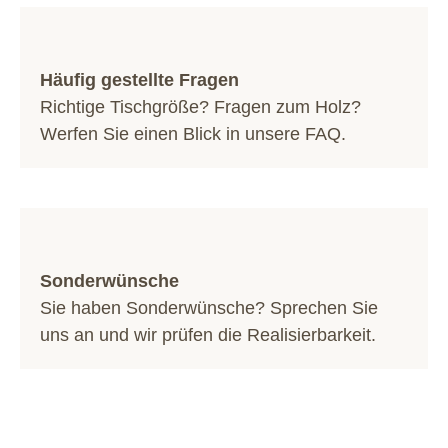
Häufig gestellte Fragen
Richtige Tischgröße? Fragen zum Holz?
Werfen Sie einen Blick in unsere
FAQ
.
Sonderwünsche
Sie haben Sonderwünsche? Sprechen Sie
uns an und wir prüfen die Realisierbarkeit.