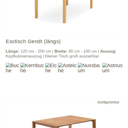
Esstisch Gendt (längs)
Länge:
120 cm - 200 cm |
Breite:
80 cm - 100 cm |
Auszug:
Kopfkulissenauszug | Kleiner Tisch groß ausziehbar
konfigurierbar