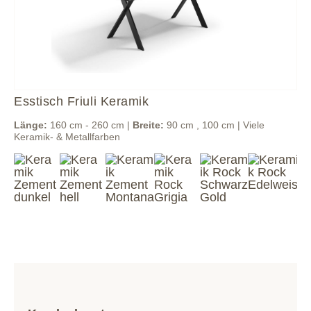
Esstisch Friuli Keramik
Länge:
160 cm - 260 cm |
Breite:
90 cm , 100 cm | Viele
Keramik- & Metallfarben