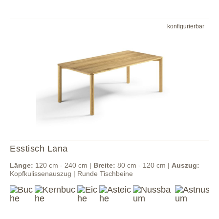
konfigurierbar
Esstisch Lana
Länge:
120 cm - 240 cm |
Breite:
80 cm - 120 cm |
Auszug:
Kopfkulissenauszug | Runde Tischbeine