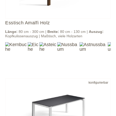
Esstisch Amalfi Holz
Länge:
80 cm - 300 cm |
Breite:
80 cm - 130 cm |
Auszug:
Kopfkulissenauszug | Maßtisch, viele Holzarten
konfigurierbar