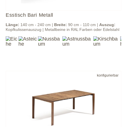
Esstisch Bari Metall
Länge:
140 cm - 240 cm |
Breite:
90 cm - 110 cm |
Auszug:
Kopfkulissenauszug | Metallbeine in RAL Farben oder Edelstahl
konfigurierbar