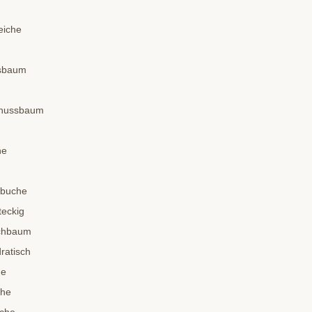
eiche
ssbaum
dnussbaum
he
nbuche
teckig
schbaum
ratisch
he
che