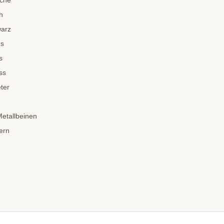
sche
h
warz
us
s
ss
ter
Metallbeinen
ern