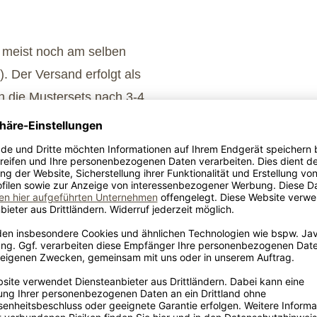
r meist noch am selben
 Der Versand erfolgt als
n die Mustersets nach 3-4
ten ausbleiben, geben Sie
ung veranlassen können.
z? Werfen Sie einen