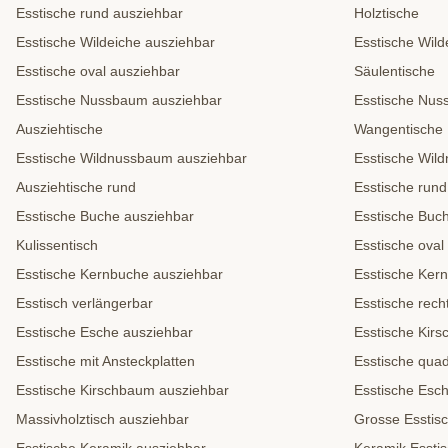
Esstische rund ausziehbar
Holztische
Esstische Wildeiche ausziehbar
Esstische Wild
Esstische oval ausziehbar
Säulentische
Esstische Nussbaum ausziehbar
Esstische Nu
Ausziehtische
Wangentische
Esstische Wildnussbaum ausziehbar
Esstische Wil
Ausziehtische rund
Esstische rund
Esstische Buche ausziehbar
Esstische Buc
Kulissentisch
Esstische oval
Esstische Kernbuche ausziehbar
Esstische Ker
Esstisch verlängerbar
Esstische rech
Esstische Esche ausziehbar
Esstische Kir
Esstische mit Ansteckplatten
Esstische quad
Esstische Kirschbaum ausziehbar
Esstische Esc
Massivholztisch ausziehbar
Grosse Esstis